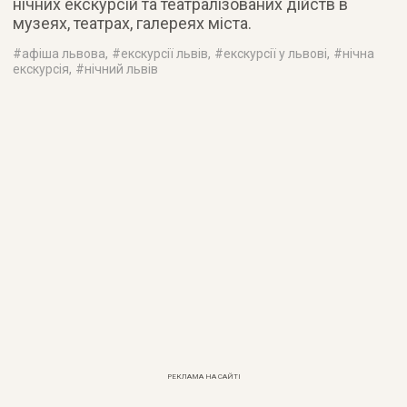
нічних екскурсій та театралізованих дійств в
музеях, театрах, галереях міста.
#
афіша львова
, #
екскурсії львів
, #
екскурсії у львові
, #
нічна
екскурсія
, #
нічний львів
РЕКЛАМА НА САЙТІ