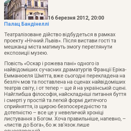
16 березня 2012, 20:00
Палац Бандінеллі
Театралізоване дійство відбудеться в рамках
проекту «Нічний Львів». Після вистави гості та
мешканці міста матимуть змогу переглянути
експозиції музею.
Повість «Оскар і рожева пані» одного із
найвідоміших сучасних драматургів Франції Еріка-
Емманюеля Шмітта, вже сьогодні перекладена на
безліч мов та поставлена на сценах найвідоміших
театрів світу, і от тепер – ще й на українській сцені.
Найглибша філософія, найскладніші питання буття
і смерті у простій та легкій формі дитячого
сприйняття, із щирою безпосередністю та
дотепністю – все це у невеличкій хроніці
листування з Богом. Хоча правильніше, напевно, –
«листів до Бога», бо ж зв’язок лише
односторонній.