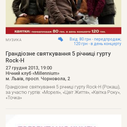
Вхід: 80 грн - передпродаж;
МУЗИКА
120 грн - в день концерту
Грандіозне святкування 5 річниці гурту
Rock-H
27 грудня 2013
, 19:00
Нічний клуб «Millennium»
м. Львів
,
просп. Чорновола, 2
Грандіозне святкування 5 річниці гурту Rock-H (Рокаш),
за участю гуртів: «Морелі», «Цвіт Життя», «Квітка Року»,
«Точка»