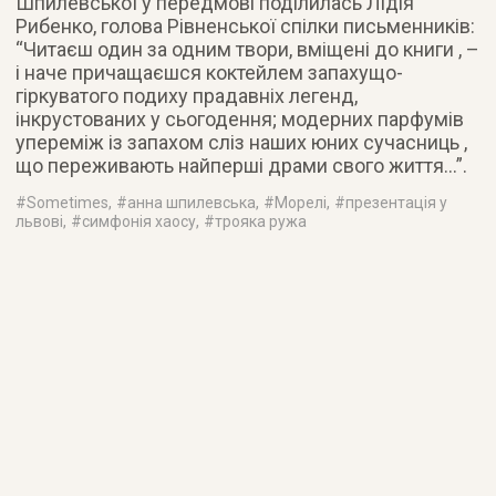
Шпилевської у передмові поділилась Лідія
Рибенко, голова Рівненської спілки письменників:
“Читаєш один за одним твори, вміщені до книги , –
і наче причащаєшся коктейлем запахущо-
гіркуватого подиху прадавніх легенд,
інкрустованих у сьогодення; модерних парфумів
упереміж із запахом сліз наших юних сучасниць ,
що переживають найперші драми свого життя…”.
#
Sometimes
, #
анна шпилевська
, #
Морелі
, #
презентація у
львові
, #
симфонія хаосу
, #
трояка ружа