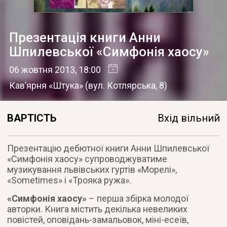
Презентація книги Анни
Шпилевської «Симфонія хаосу»
06 жовтня 2013
, 18:00
Кав’ярня «Штука»
(
вул. Котлярська, 8
)
ВАРТІСТЬ
Вхід вільний
Презентацію дебютної книги Анни Шпилевської
«Симфонія хаосу» супроводжуватиме
музикування львівських гуртів «Морелі»,
«Sometimes» і «Трояка ружа»
.
«Симфонія хаосу»
– перша збірка молодої
авторки. Книга містить декілька невеликих
повістей, оповідань-замальовок, міні-есеїв,