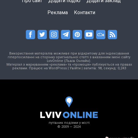
Про сайт
Додати подію
Додати заклад
Реклама
Контакти
Використання матеріалів можливе при відкритому для індексування
гіперпосиланні на сторінку оригінальної статті з вказанням імені сайту
LvivOnline (Львів Онлайн).
Матеріал з маркуванням «реклама» та «промоція» публікується на правах
реклами. Працює на
WordPress
|
Увійти
| запитів: 98, секунд: 0,243
путівник подіями у місті
© 2009 — 2024