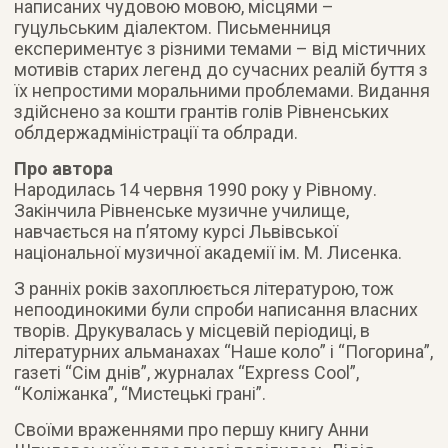
написаних чудовою мовою, місцями –
гуцульським діалектом. Письменниця
експериментує з різними темами – від містичних
мотивів старих легенд до сучасних реалій буття з
їх непростими моральними проблемами. Видання
здійснено за кошти грантів голів Рівненських
облдержадміністрації та облради.
Про автора
Народилась 14 червня 1990 року у Рівному.
Закінчила Рівненське музичне училище,
навчається на п’ятому курсі Львівської
національної музичної академії ім. М. Лисенка.
З ранніх років захоплюється літературою, тож
непоодинокими були спроби написання власних
творів. Друкувалась у місцевій періодиці, в
літературних альманахах “Наше коло” і “Погорина”,
газеті “Сім днів”, журналах “Express Cool”,
“Коліжанка”, “Мистецькі грані”.
Своїми враженнями про першу книгу Анни