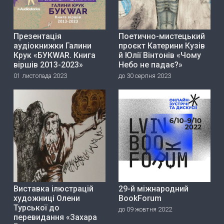
Презентація
Поетично-мистецький
аудіокнижки Галини
проєкт Катерини Кузів
Крук «БУКWAR. Книга
й Юлії Вінтонів «Чому
віршів 2013-2023»
Небо не падає?»
01 листопада 2023
до 30 серпня 2023
Виставка ілюстрацій
29-й міжнародний
художниці Олени
BookForum
Турської до
до 09 жовтня 2022
перевидання «Захара