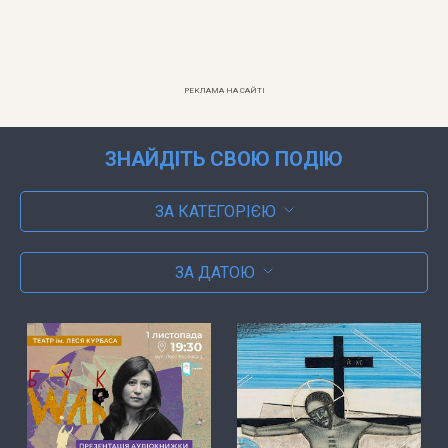
РЕКЛАМА НА САЙТІ
ЗНАЙДІТЬ СВОЮ ПОДІЮ
ЗА КАТЕГОРІЄЮ
ЗА ДАТОЮ