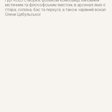
Гурт KOLO створює фолькові композиції, наповнені
містичним та філософським змістом, в арсеналі яких є
гітара, сопілка, бас та перкусії, а також чарівний вокал
Олени Цибульської