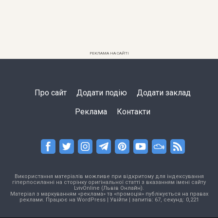
РЕКЛАМА НА САЙТІ
Про сайт
Додати подію
Додати заклад
Реклама
Контакти
Використання матеріалів можливе при відкритому для індексування
гіперпосиланні на сторінку оригінальної статті з вказанням імені сайту
LvivOnline (Львів Онлайн).
Матеріал з маркуванням «реклама» та «промоція» публікується на правах
реклами. Працює на
WordPress
|
Увійти
| запитів: 67, секунд: 0,221