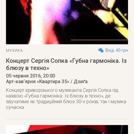
Вхід: 40 грн
МУЗИКА
Концерт Сергія Сопка «Губна гармоніка. Із
блюзу в техно»
05 червня 2016
, 20:00
Арт-кав’ярня «Квартира 35» / Дзиґа
Концерт криворізького музиканта Сергія Сопка під
назвою «Губна гармоніка. Із блюзу в техно», де
звучатиме як традиційний блюз 30-х років, так і музика
сучасна