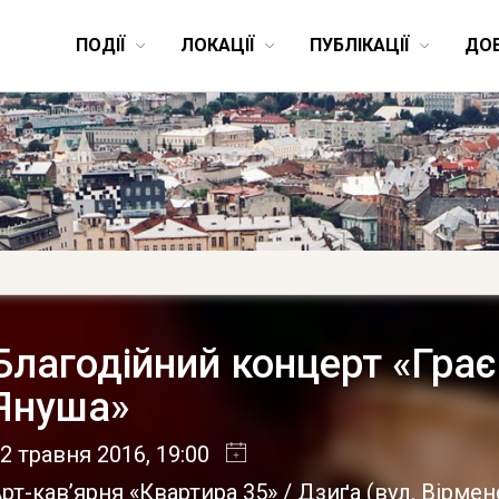
ПОДІЇ
ЛОКАЦІЇ
ПУБЛІКАЦІЇ
ДО
Благодійний концерт «Гра
Януша»
2 травня 2016
, 19:00
рт-кав’ярня «Квартира 35» / Дзиґа
(
вул. Вірмен