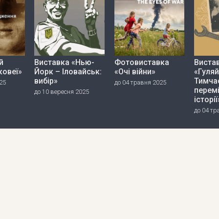
й
Виставка «Нью-
Фотовиставка
Виста
ковеї»
Йорк – Іловайськ:
«Очі війни»
«Гуляй
вибір»
Тимча
25
до 04 травня 2025
перем
до 10 вересня 2025
історії
до 04 тр