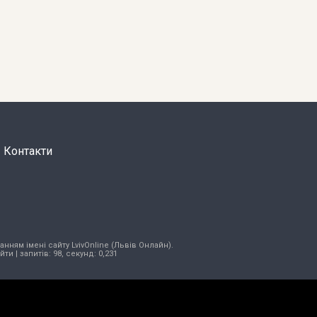
Контакти
нням імені сайту LvivOnline (Львів Онлайн).
ійти
| запитів: 98, секунд: 0,231