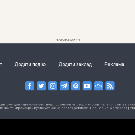
РЕКЛАМА НА САЙТІ
т
Додати подію
Додати заклад
Реклама
тому для індексування гіперпосиланні на сторінку оригінальної статті з вказа
лама» та «промоція» публікується на правах реклами. Працює на
WordPress
|
Ув