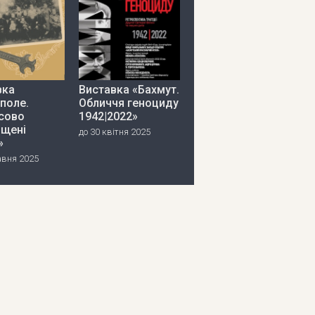
вка
Виставка «Бахмут.
поле.
Обличчя геноциду
сово
1942|2022»
іщені
до 30 квітня 2025
»
авня 2025