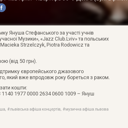
мку Януша Стефанського за участі учнів
часної Музики», «Jazz Club.Lviv» та польських
Maciekа Strzelczyk, Piotrа Rodowicz та
ою (від 50 грн).
 підтримку європейського джазового
о, який вже впродовж року бореться з раком.
азати кошти:
 1140 1977 0000 2634 0600 1009 – Януш
іша
, #
львівська афіша концертів
, #
музична афіша львова