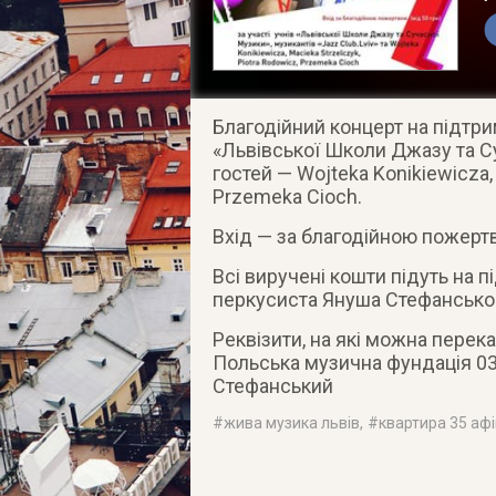
Благодійний концерт на підтри
«Львівської Школи Джазу та Су
гостей — Wojtekа Konikiewiczа, 
Przemekа Cioch.
Вхід — за благодійною пожертв
Всі виручені кошти підуть на
перкусиста Януша Стефанськог
Реквізити, на які можна перек
Польська музична фундація 03
Стефанський
#
жива музика львів
, #
квартира 35 аф