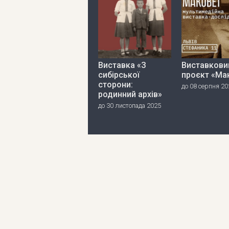
Виставка «З
Виставкови
сибірської
проєкт «Ма
сторони:
до 08 серпня 20
родинний архів»
до 30 листопада 2025