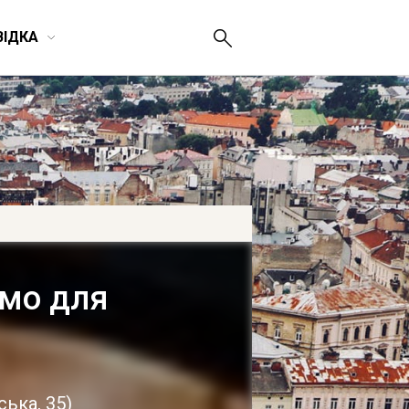
ВІДКА
ємо для
ська, 35
)