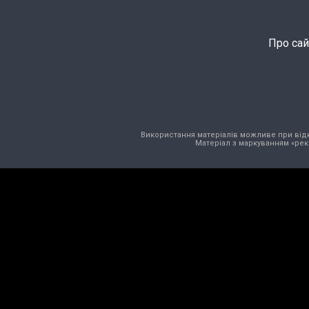
Про сай
Використання матеріалів можливе при відкри
Матеріал з маркуванням «рек