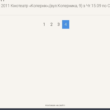
2011 Кінотеатр «Копернік»,(вул.Коперника, 9) з Чт.15.09 по С
1
2
3
4
РЕКЛАМА НА САЙТІ