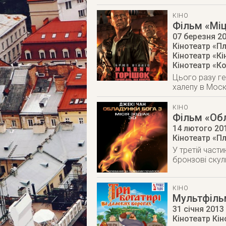
КІНО
Фільм «Міц
07 березня 2
Кінотеатр «П
Кінотеатр «К
Кінотеатр «К
Цього разу ге
халепу в Моск
КІНО
Фільм «Обл
14 лютого 20
Кінотеатр «П
У третій части
бронзові скул
КІНО
Мультфільм
31 січня 2013
Кінотеатр Кі