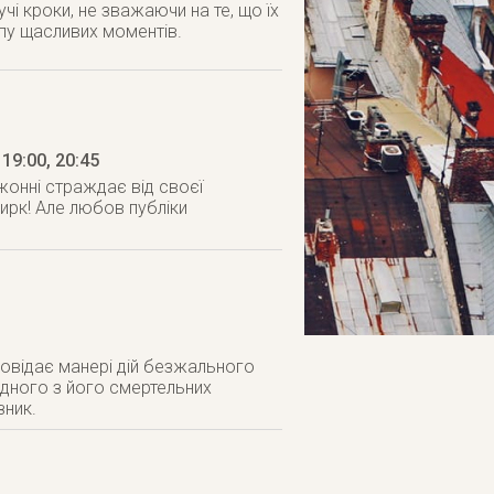
чі кроки, не зважаючи на те, що їх
упу щасливих моментів.
 19:00, 20:45
 Джонні страждає від своєї
цирк! Але любов публіки
я
повідає манері дій безжального
одного з його смертельних
зник.