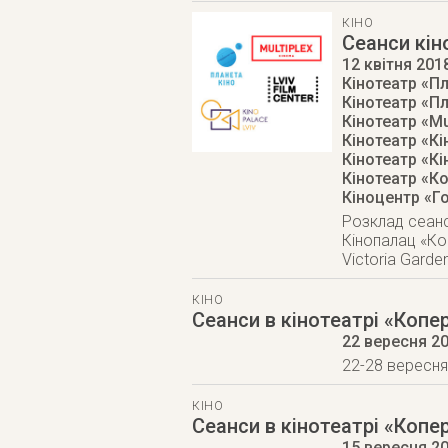
КІНО
Сеанси кін
12 квітня 201
Кінотеатр «Пл
Кінотеатр «Пл
Кінотеатр «Mul
Кінотеатр «К
Кінотеатр «К
Кінотеатр «К
Кіноцентр «Го
Розклад сеансі
Кінопалац «Коп
Victoria Garde
КІНО
Сеанси в кінотеатрі «Копе
22 вересня 2
22-28 вересня 
КІНО
Сеанси в кінотеатрі «Копе
15 вересня 2