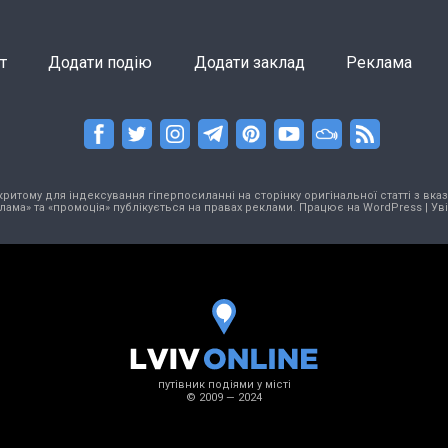
т
Додати подію
Додати заклад
Реклама
тому для індексування гіперпосиланні на сторінку оригінальної статті з вказа
лама» та «промоція» публікується на правах реклами. Працює на
WordPress
|
Ув
путівник подіями у місті
© 2009 — 2024