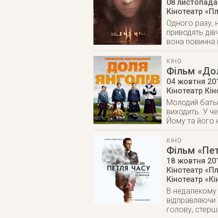
08 листопада
Кінотеатр «П
Одного разу, 
приводять дівч
вона повинна ї
КІНО
Фільм «Дол
04 жовтня 20
Кінотеатр Кі
Молодий батьк
виходить. У ч
Йому та його 
КІНО
Фільм «Пет
18 жовтня 20
Кінотеатр «П
Кінотеатр «К
В недалекому 
відправляючи 
голову, стерш