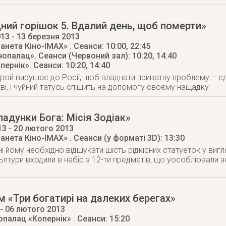
ний горішок 5. Вдалий день, щоб померти»
013
- 13 березня 2013
ланета Кіно-IMAX»
. Сеанси: 10:00, 22:45
інопалац»
. Сеанси (Червоний зал): 10:20, 14:40
опернік»
. Сеанси: 10:20, 14:40
рой вирушає до Росії, щоб владнати приватну проблему – єд
ві, і чуйний татусь спішить на допомогу своєму нащадку
адунки Бога: Мiсiя Зодiак»
13
- 20 лютого 2013
ланета Кіно-IMAX»
. Сеанси (у форматі 3D): 13:30
ні йому необхідно відшукати шість рідкісних статуеток у вигляд
ьптури входили в набір з 12-ти предметів, що уособлювали з
 «Три богатирі на далеких берегах»
- 06 лютого 2013
нопалац «Копернік»
. Сеанси: 15:20