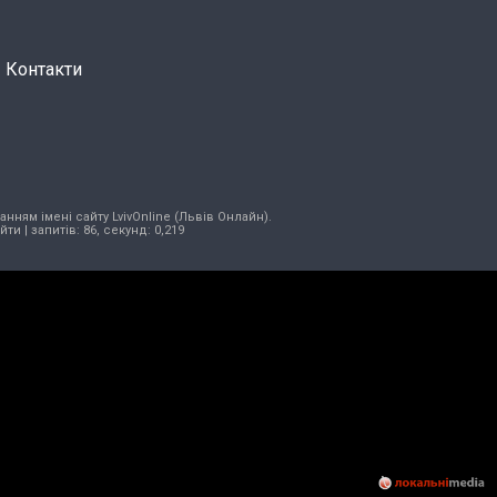
Контакти
нням імені сайту LvivOnline (Львів Онлайн).
ійти
| запитів: 86, секунд: 0,219