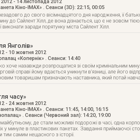
 2012
- 14 листопада 2012
ланета Кіно-IMAX»
. Сеанси (3D): 22:15, 00:05
незадовго до свого вісімнадцятого дня народження, її бать
ину до Сайлент Хілл, де вона дізнається, що є не зовсім тією, 
ї виконати заради порятунку міста Сайлент Хілл.
я Янголів»
12
- 10 жовтня 2012
нопалац «Копернік»
. Сеанси: 14:40
о хоче назавжди розпрощатися зі своїм кримінальним минул
ерговій справі йому вдається уникнути в'язниці, але його ві
новим товаришам призначають наставника, який потай навчає 
ля часу»
12
- 24 жовтня 2012
ланета Кіно-IMAX»
. Сеанси: 11:45, 14:00, 16:15
інопалац»
. Сеанси (Червоний зал): 14:20, 19:00
майбутньому, де стали можливі подорожі в часі, одна корп
їх у минуле в пластикових пакетах. Завдання приймаючої ст
и тим самим нещасного з історії.