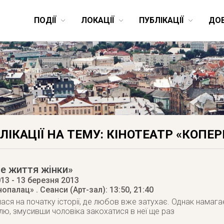
ПОДІЇ
ЛОКАЦІЇ
ПУБЛІКАЦІЇ
ДО
ЛІКАЦІЇ НА ТЕМУ: КІНОТЕАТР «КОПЕР
е життя жінки»
013
- 13 березня 2013
інопалац»
. Сеанси (Арт-зал): 13:50, 21:40
ася на початку історії, де любов вже затухає. Однак намагає
ю, змусивши чоловіка закохатися в неї ще раз