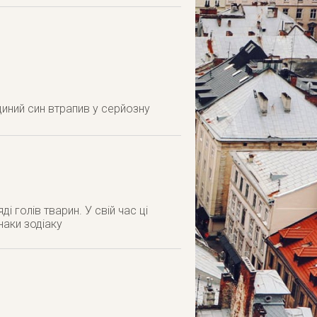
иний син втрапив у серйозну
і голів тварин. У свій час ці
наки зодіаку