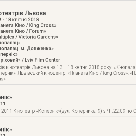
отеатрів Львова
8
- 18 квітня 2018
анета Кіно / King Cross»
анета Кіно / Forum»
tiplex / Victoria Gardens»
інопалац»
інопалац ім. Довженка»
опернік»
ріховий» / Lviv Film Center
в кінотеатрів Львова на 12 – 18 квітня 2018 року: «Кінопала
ернік», Львівський кіноцентр, «Планета Кіно / King Cross», «Пл
ns»
рнік»
011
2011 Кінотеатр «Копернік»(вул. Коперника, 9) з Чт.22.09 по С
рнік»
011