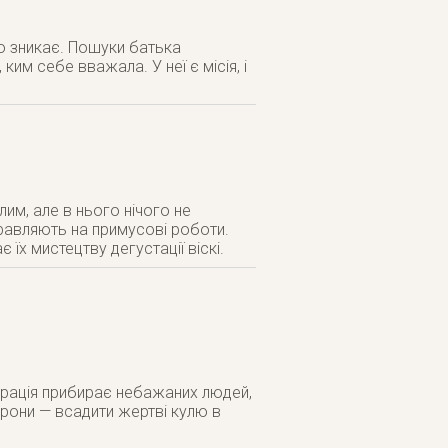
ко зникає. Пошуки батька
ким себе вважала. У неї є місія, і
им, але в нього нічого не
дправляють на примусові роботи.
їх мистецтву дегустації віскі.
орація прибирає небажаних людей,
орони — всадити жертві кулю в