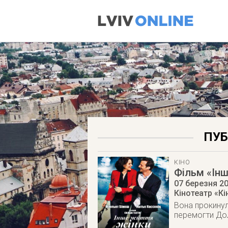
ПУБ
КІНО
Фільм «Інш
07 березня 2
Кінотеатр «К
Вона прокинул
перемогти Дол