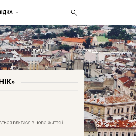
ВІДКА
НІК»
ться влитися в нове життя і