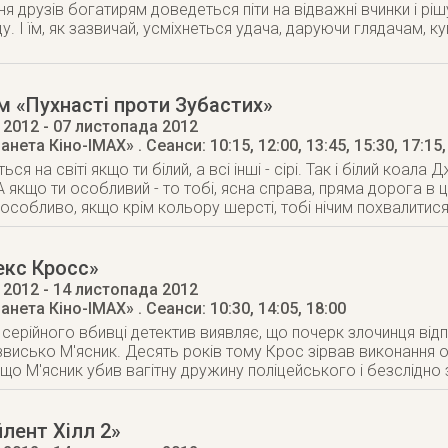
я друзів богатирям доведеться піти на відважні вчинки і рішу
. І їм, як зазвичай, усміхнеться удача, даруючи глядачам, к
 «Пухнастi проти Зубастих»
 2012
- 07 листопада 2012
ланета Кіно-IMAX»
. Сеанси: 10:15, 12:00, 13:45, 15:30, 17:15,
ся на світі якщо ти білий, а всі інші - сірі. Так і білий коала
А якщо ти особливий - то тобі, ясна справа, пряма дорога в 
 особливо, якщо крім кольору шерсті, тобі нічим похвалитис
екс Кросс»
 2012
- 14 листопада 2012
ланета Кіно-IMAX»
. Сеанси: 10:30, 14:05, 18:00
 серійного вбивці детектив виявляє, що почерк злочинця від
ізвисько М'ясник. Десять років тому Крос зірвав виконання 
 що М'ясник убив вагітну дружину поліцейського і безслідно 
лент Хілл 2»