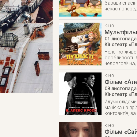
Заради спасінн
чекає попереду
КІНО
Мультфільм
01 листопада
Кінотеатр «П
Нелегко живеть
особливості. 
недовговічна,
КІНО
Фільм «Ал
08 листопада
Кінотеатр «П
Йдучи слідами
маніяка на пр
контрактів, за
КІНО
Фільм «Сай