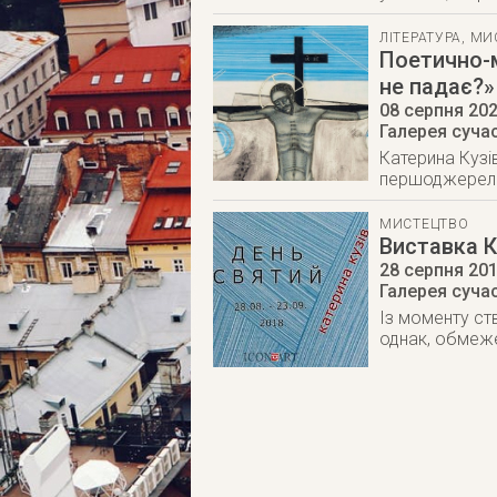
ЛІТЕРАТУРА
,
МИ
Поетично-м
не падає?»
08 серпня 20
Галерея суча
Катерина Кузі
першоджерела 
МИСТЕЦТВО
Виставка К
28 серпня 20
Галерея суча
Із моменту ст
однак, обмежен