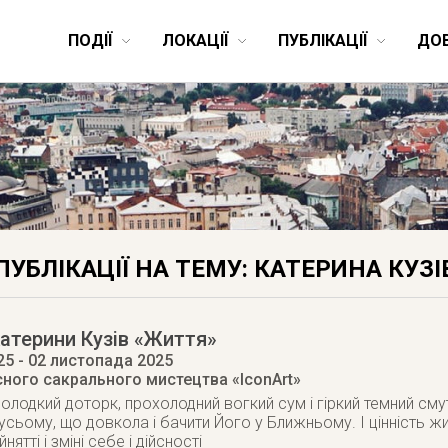
ПОДІЇ
ЛОКАЦІЇ
ПУБЛІКАЦІЇ
ДО
ПУБЛІКАЦІЇ НА ТЕМУ: КАТЕРИНА КУЗІ
атерини Кузів «Життя»
25
- 02 листопада 2025
сного сакрального мистецтва «IconArt»
солодкий доторк, прохолодний вогкий сум і гіркий темний сму
сьому, що довкола і бачити Його у Ближньому. І цінність житт
йнятті і зміні себе і дійсності