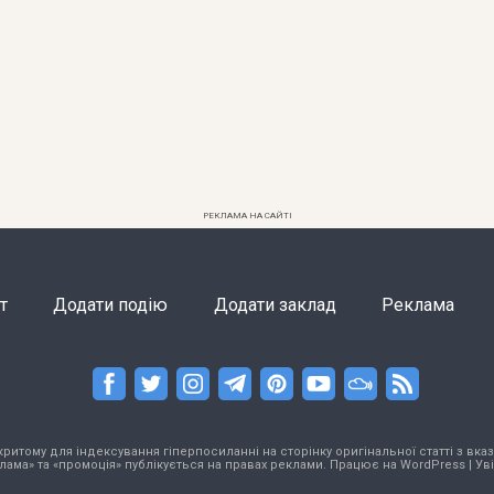
РЕКЛАМА НА САЙТІ
т
Додати подію
Додати заклад
Реклама
тому для індексування гіперпосиланні на сторінку оригінальної статті з вказа
лама» та «промоція» публікується на правах реклами. Працює на
WordPress
|
Ув