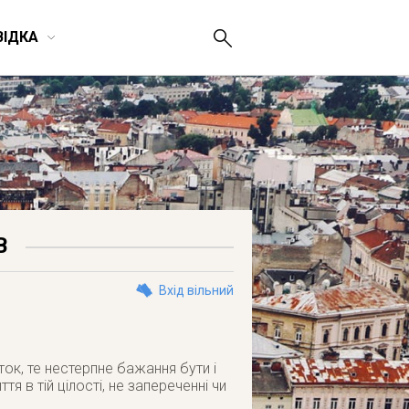
ВІДКА
В
Вхід вільний
ток, те нестерпне бажання бути і
я в тій цілості, не запереченні чи