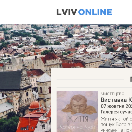
МИСТЕЦТВО
Виставка К
07 жовтня 20
Галерея суча
Життя як той 
пошук Бога в у
униканні, а при