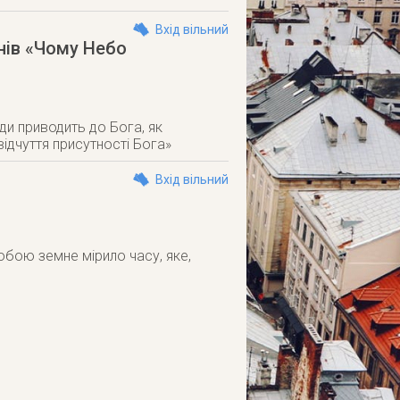
Вхід вільний
нів «Чому Небо
ди приводить до Бога, як
ідчуття присутності Бога»
Вхід вільний
обою земне мірило часу, яке,