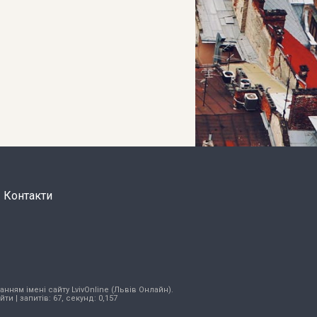
Контакти
нням імені сайту LvivOnline (Львів Онлайн).
ійти
| запитів: 67, секунд: 0,157