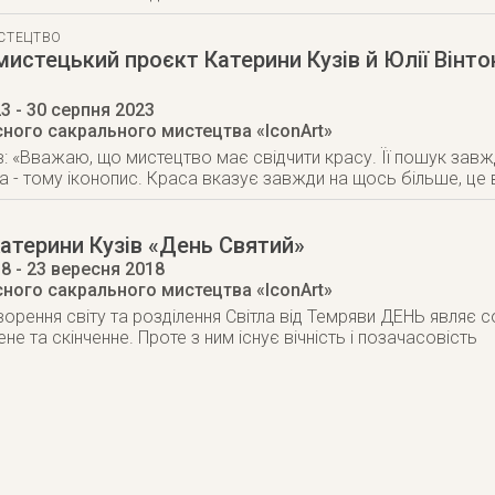
СТЕЦТВО
истецький проєкт Катерини Кузів й Юлії Вінто
23
- 30 серпня 2023
сного сакрального мистецтва «IconArt»
в: «Вважаю, що мистецтво має свідчити красу. Її пошук завж
- тому іконопис. Краса вказує завжди на щось більше, це в
атерини Кузів «День Святий»
18
- 23 вересня 2018
сного сакрального мистецтва «IconArt»
ворення світу та розділення Світла від Темряви ДЕНЬ являє с
е та скінченне. Проте з ним існує вічність і позачасовість