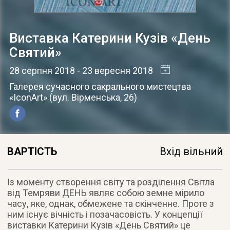
Виставка Катерини Кузів «День
Святий»
28 серпня 2018
- 23 вересня 2018
Галерея сучасного сакрального мистецтва
«IconArt»
(
вул. Вірменська, 26
)
ВАРТІСТЬ
Вхід вільний
Із моменту створення світу та розділення Світла
від Темряви ДЕНЬ являє собою земне мірило
часу, яке, однак, обмежене та скінченне. Проте з
ним існує вічність і позачасовість. У концепції
виставки Катерини Кузів «День Святий» це