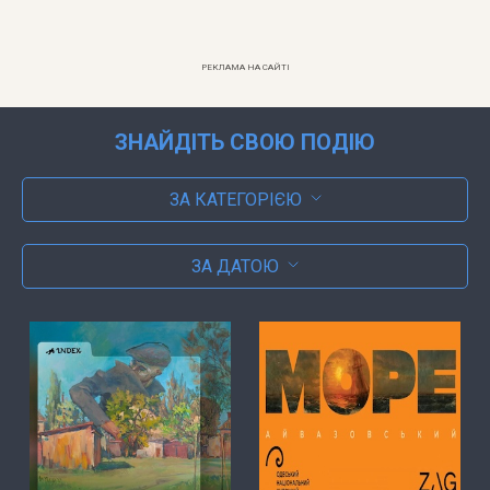
РЕКЛАМА НА САЙТІ
ЗНАЙДІТЬ СВОЮ ПОДІЮ
ЗА КАТЕГОРІЄЮ
ЗА ДАТОЮ