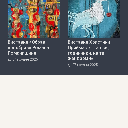
Виставка «Образ і
Виставка Христини
прообраз» Романа
Приймак «Пташки,
Романишина
годинники, квіти і
жандарми»
до 07 грудня 2025
до 07 грудня 2025