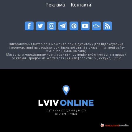
Реклама
Контакти
Використання матеріалів можливе при відкритому для індексування
гіперпосиланні на сторінку оригінальної статті з вказанням імені сайту
LvivOnline (Львів Онлайн).
Матеріал з маркуванням «реклама» та «промоція» публікується на правах
реклами. Працює на
WordPress
|
Увійти
| запитів: 69, секунд: 0,212
путівник подіями у місті
© 2009 — 2024