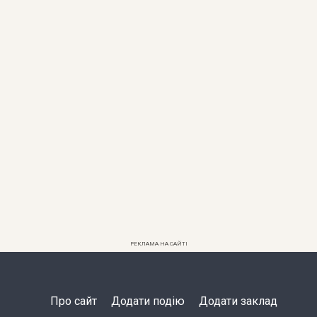
РЕКЛАМА НА САЙТІ
Про сайт
Додати подію
Додати заклад