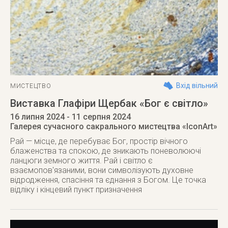
Вхід вільний
МИСТЕЦТВО
Виставка Глафіри Щербак «Бог є світло»
16 липня 2024
- 11 серпня 2024
Галерея сучасного сакрального мистецтва «IconArt»
Рай — місце, де перебуває Бог, простір вічного
блаженства та спокою, де зникають поневолюючі
ланцюги земного життя. Рай і світло є
взаємопов'язаними, вони символізують духовне
відродження, спасіння та єднання з Богом. Це точка
відліку і кінцевий пункт призначення