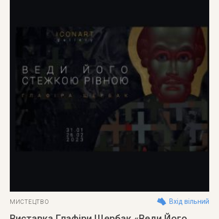
Вхід вільний
МИСТЕЦТВО
Виставка Глафіри Щербак «Веди Його