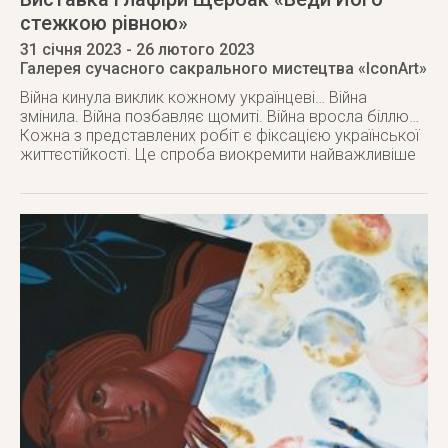
стежкою рівною»
31 січня 2023
- 26 лютого 2023
Галерея сучасного сакрального мистецтва «IconArt»
Війна кинула виклик кожному українцеві… Війна
змінила. Війна позбавляє щомиті. Війна вросла біллю…
Кожна з представлених робіт є фіксацією української
життєстійкості. Це спроба виокремити найважливіше