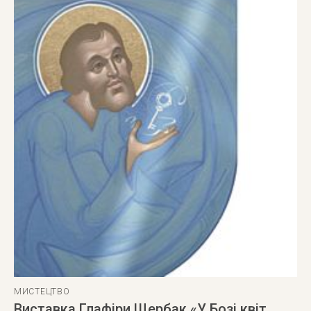
МИСТЕЦТВО
Виставка Глафіри Щербак «У Бозі квіт