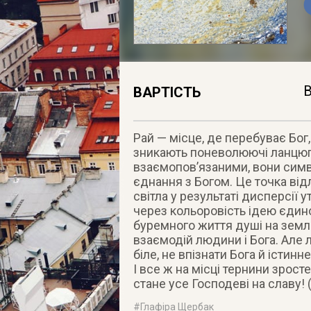
В
ВАРТІСТЬ
Рай — місце, де перебуває Бог
зникають поневолюючі ланцюги 
взаємопов’язаними, вони симв
єднання з Богом. Це точка від
світла у результаті дисперсії 
через кольоровість ідею єдино
буремного життя душі на землі
взаємодій людини і Бога. Але 
біле, не впізнати Бога й істинне
І все ж на місці тернини зрост
стане усе Господеві на славу! (
#
Глафіра Щербак