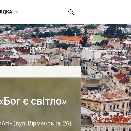
ВІДКА
Бог є світло»
nArt»
(
вул. Вірменська, 26
)