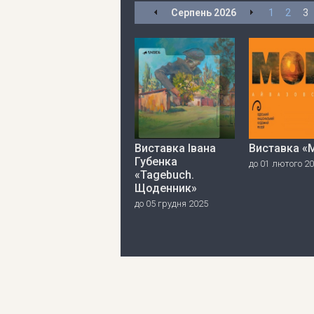
Серпень
2026
1
2
3
Виставка Івана
Виставка «
Губенка
до 01 лютого 2
«Tagebuch.
Щоденник»
до 05 грудня 2025