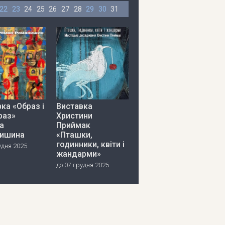
22
23
24
25
26
27
28
29
30
31
ка «Образ і
Виставка
раз»
Христини
а
Приймак
ишина
«Пташки,
годинники, квіти і
удня 2025
жандарми»
до 07 грудня 2025