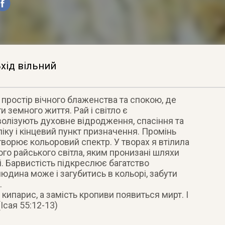
хід вільний
, простір вічного блаженства та спокою, де
земного життя. Рай і світло є
олізують духовне відродження, спасіння та
ліку і кінцевий пункт призначення. Промінь
утворює кольоровий спектр. У творах я втілила
го райського світла, яким пронизані шляхи
. Барвистість підкреслює багатство
людина може і загубитись в кольорі, забути
.
е кипарис, а замість кропиви появиться мирт. І
Ісая 55:12-13)