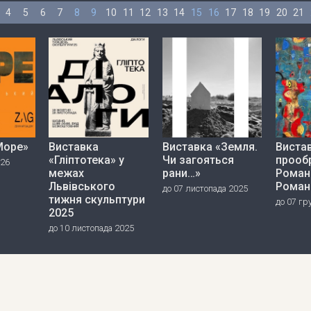
4
5
6
7
8
9
10
11
12
13
14
15
16
17
18
19
20
21
Море»
Виставка
Виставка «Земля.
Вистав
«Гліптотека» у
Чи загояться
прооб
026
межах
рани…»
Роман
Львівського
Роман
до 07 листопада 2025
тижня скульптури
до 07 гр
2025
до 10 листопада 2025