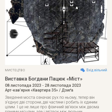
Вхід вільний
МИСТЕЦТВО
Виставка Богдани Пацюк «Міст»
08 листопада 2023
- 28 листопада 2023
Арт-кав’ярня «Квартира 35» / Дзиґа
Зведення моста означає рух по ньому, тепер він
з’єднує дві сторони, дві частини і робить їх єдиним
цілим. І це не лише про фізичний зв’язок між двома
різними місцями, але і зв’язок між людьми