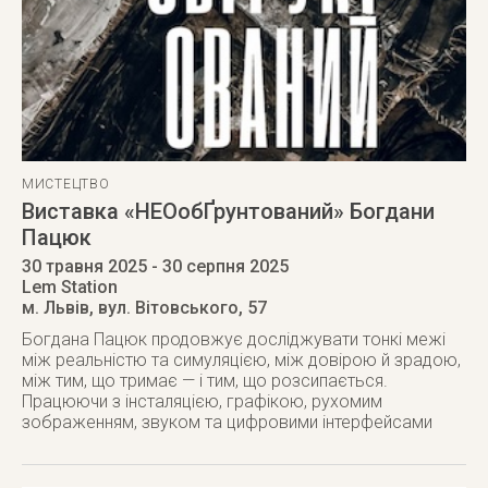
МИСТЕЦТВО
Виставка «НЕОобҐрунтований» Богдани
Пацюк
30 травня 2025
- 30 серпня 2025
Lem Station
м. Львів
,
вул. Вітовського, 57
Богдана Пацюк продовжує досліджувати тонкі межі
між реальністю та симуляцією, між довірою й зрадою,
між тим, що тримає — і тим, що розсипається.
Працюючи з інсталяцією, графікою, рухомим
зображенням, звуком та цифровими інтерфейсами