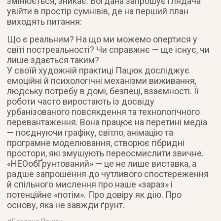
змінюється, зникає. Богдана запрошує глядача
увійти в простір сумнівів, де на перший план
виходять питання:
Що є реальним? На що ми можемо опертися у
світі постреальності? Чи справжнє — ще існує, чи
лише здається таким?
У своїй художній практиці Пацюк досліджує
емоційні й психологічні механізми виживання,
людську потребу в домі, безпеці, взаємності. Її
роботи часто виростають із досвіду
урбанізованого повсякдення та технологічного
перевантаження. Вона працює на перетині медіа
— поєднуючи графіку, світло, анімацію та
програмне моделювання, створює гібридні
простори, які змушують переосмислити звичне.
«НЕОобҐрунтований» — це не лише виставка, а
радше запрошення до чутливого спостереження
й спільного мислення про наше «зараз» і
потенційне «потім». Про довіру як дію. Про
основу, яка не завжди ґрунт.