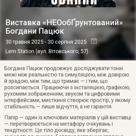
Виставка «НЕОобҐрунтований»
Богдани Пацюк
30 травня 2025
- 30 серпня 2025
Lem Station
(
вул. Вітовського, 57
)
Богдана Пацюк продовжує досліджувати тонкі
межі між реальністю та симуляцією, між довірою
й зрадою, між тим, що тримає — і тим, що
розсипається. Працюючи з інсталяцією, графікою,
рухомим зображенням, звуком та цифровими
інтерфейсами, мисткиня створює простір, у якому
стабільність — лише відчуття, а не гарантія.
Папір — один із ключових матеріалів у цій виставці
— перетворюється на метафору очікувань і
тендітності. Це тіло досвіду, яке зберігає,