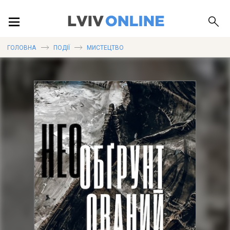
ПОДІЇ
ГОЛОВНА
ПОДІЇ
МИСТЕЦТВО
ЛОКАЦІЇ
ПУБЛІКАЦІЇ
ДОВІДКА