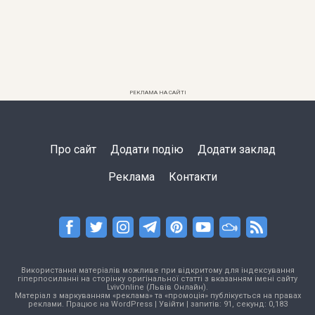
РЕКЛАМА НА САЙТІ
Про сайт
Додати подію
Додати заклад
Реклама
Контакти
Використання матеріалів можливе при відкритому для індексування
гіперпосиланні на сторінку оригінальної статті з вказанням імені сайту
LvivOnline (Львів Онлайн).
Матеріал з маркуванням «реклама» та «промоція» публікується на правах
реклами. Працює на
WordPress
|
Увійти
| запитів: 91, секунд: 0,183