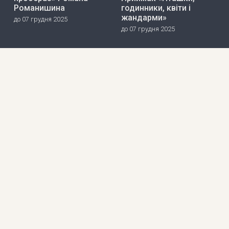
Романишина
годинники, квіти і
жандарми»
до 07 грудня 2025
до 07 грудня 2025