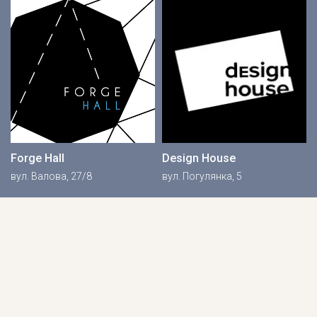
Forge Hall
Design House
вул. Валова, 27/8
вул. Погулянка, 5