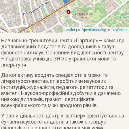
Leaflet
OpenStreetMap
LvivOnline
| ©
, ©
Навчально-тренінговий центр «Партнер» – команда
дипломованих педагогів та дослідників у галузі
філологічних наук. Основний вид діяльності центру
– підготовка учнів до ЗНО з української мови та
літератури
До колективу входять спеціалісти з мово- та
літературознавства, співробітники наукових
інституцій, журналісти, педагоги, репетитори та
вчителі. Науково-професійні здобутки відзначено
низкою дипломів, грамот і сертифікатів
всеукраїнського та міжнародного рівнів
У своїй діяльності центр «Партнер» орієнтується на
сучасні наукові стандарти, а також сповідує
філософію співпраці та взаємодії між усіма