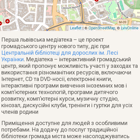
Leaflet
OpenStreetMap
LvivOnline
| ©
, ©
Перша львівська медіатека – це проект
громадського центру нового типу, діє при
Центральній бібліотеці для дорослих ім. Лесі
Українки
. Медіатека – інтерактивний громадський
центр, який пропонує можливість участі у заходах та
використання різноманітних ресурсів, включаючи
Інтернет, CD та DVD-носії, електронні книги,
інтерактивні програми вивчення іноземних мов і
комп’ютерних технологій, програми дитячого
розвитку, комп’ютерні курси, музичну студію,
кінозал, дискусійні клуби, тренінги і гуртки для усіх
членів родини
Приміщення доступне для людей з особливими
потребами. На додачу до послуг традиційної
бібліотеки громада міста може насолоджуватись