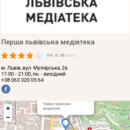
Перша львівська медіатека
3.9
/
5
(
53
votes
)
м. Львів
, вул. Мулярська, 2а
11:00 - 21:00, пн. - вихідний
+38 063 320 05 64
×
Перша львівська
+
медіатека
−