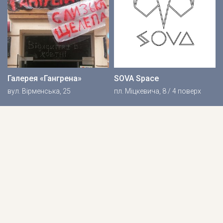
Галерея «Гангрена»
SOVA Space
вул. Вірменська, 25
пл. Міцкевича, 8 / 4 поверх