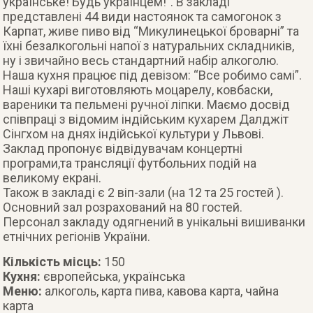
українське! Будь українцем!”. В закладі
представлені 44 види настоянок та самогонок з
Карпат, живе пиво від “Микулинецької броварні” та
їхні безалкогольні напої з натуральних складників,
ну і звичайно весь стандартний набір алкоголю.
Наша кухня працює під девізом: “Все робимо самі”.
Наші кухарі виготовляють моцарелу, ковбаски,
вареники та пельмені ручної ліпки. Маємо досвід
співпраці з відомим індійським кухарем Далджіт
Сінгхом на днях індійської культури у Львові.
Заклад пропонує відвідувачам концертні
програми,та трансляції футбольних подій на
великому екрані.
Також в закладі є 2 віп-зали (на 12 та 25 гостей ).
Основний зал розрахований на 80 гостей.
Персонал закладу одягнений в унікальні вишиванки
етнічних регіонів України.
Кількість місць:
150
Кухня:
європейська, українська
Меню:
алкоголь, карта пива, кавова карта, чайна
карта