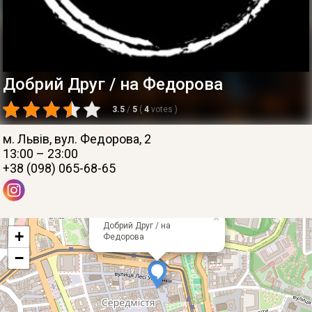
Добрий Друг / на Федорова
3.5
/
5
(
4
votes
)
м. Львів
, вул. Федорова, 2
13:00 – 23:00
+38 (098) 065-68-65
×
Добрий Друг / на
+
Федорова
−