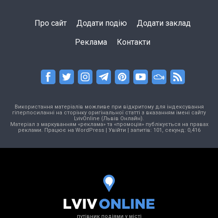
Про сайт
Додати подію
Додати заклад
Реклама
Контакти
Використання матеріалів можливе при відкритому для індексування
гіперпосиланні на сторінку оригінальної статті з вказанням імені сайту
LvivOnline (Львів Онлайн).
Матеріал з маркуванням «реклама» та «промоція» публікується на правах
реклами. Працює на
WordPress
|
Увійти
| запитів: 101, секунд: 0,416
путівник подіями у місті