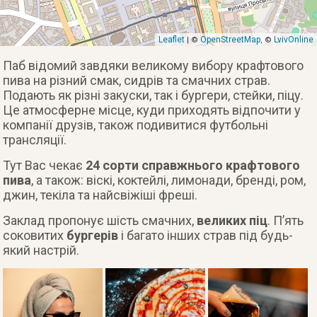
Leaflet
OpenStreetMap
LvivOnline
| ©
, ©
Паб відомий завдяки великому вибору крафтового
пива на різний смак, сидрів та смачних страв.
Подають як різні закуски, так і бургери, стейки, піцу.
Це атмосферне місце, куди приходять відпочити у
компанії друзів, також подивитися футбольні
трансляції.
Тут Вас чекає
24 сорти справжнього крафтового
пива
, а також: віскі, коктейлі, лимонади, бренді, ром,
джин, текіла та найсвіжіші фреші.
Заклад пропонує шість смачних,
великих піц
. П’ять
соковитих
бургерів
і багато інших страв під будь-
який настрій.