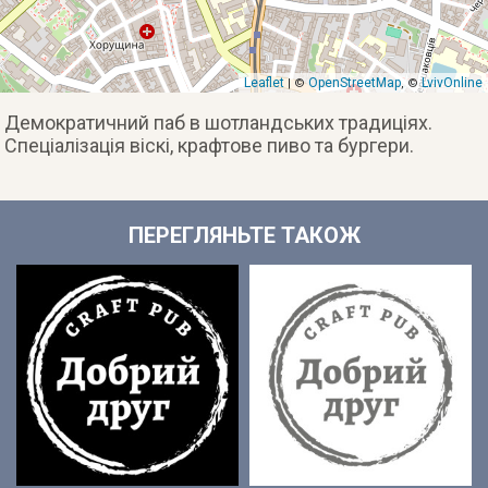
Leaflet
OpenStreetMap
LvivOnline
| ©
, ©
Демократичний паб в шотландських традиціях.
Спеціалізація віскі, крафтове пиво та бургери.
ПЕРЕГЛЯНЬТЕ ТАКОЖ