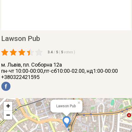
Lawson Pub
3.4
/
5
(
5
votes
)
м. Львів
, пл. Соборна 12а
пн-чт 10:00-00:00,пт-сб10:00-02.00, нд1:00-00:00
+380322421595
×
+
Lawson Pub
−