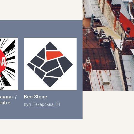
авда» /
BeerStone
eatre
вул. Пекарська, 34