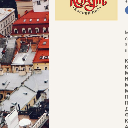
+
М
с
з
ш
К
К
Н
М
М
П
П
Д
Ф
К
А