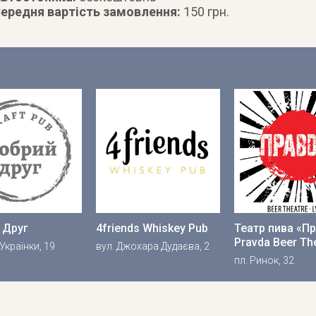
ередня вартість замовлення:
150 грн.
 Друг
4friends Whiskey Pub
Театр пива «Пр
Pravda Beer Th
 Українки, 19
вул. Джохара Дудаєва, 2
пл. Ринок, 32