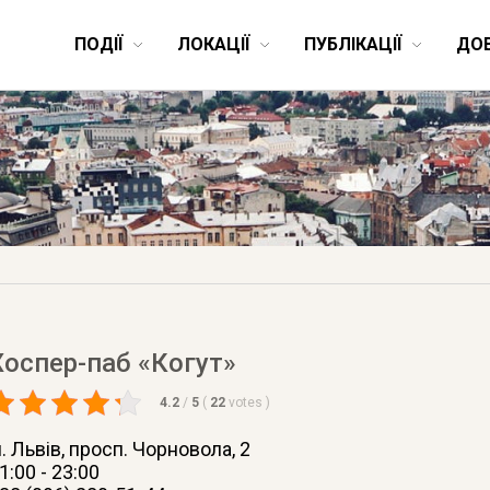
ПОДІЇ
ЛОКАЦІЇ
ПУБЛІКАЦІЇ
ДО
Хоспер-паб «Когут»
4.2
/
5
(
22
votes
)
. Львів
, просп. Чорновола, 2
1:00 - 23:00