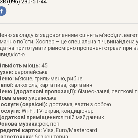
38 (096) 280-51-44
еню закладу із задоволенням оцінять м’ясоїди, вегета
мачно поїсти. Хоспер – це спеціальна піч, винайдена у 
датна приготувати рівномірно пропечені страви при ви
видкістю.
ількість місць:
45
ухня:
європейська
Меню:
м’ясне, гриль-меню, рибне
апої:
алкоголь, карта пива, карта вин
еню (додаткові пропозиції):
бізнес-ланчі, святкові 
ова меню:
українська
ослуги (сервісні):
доставка, взяти з собою
ослуги:
Wi-Fi, ТV-екран, кондиціонер
одаткові приміщення:
літній майданчик
онова музика:
рок, поп
редитні картки:
Visa, Euro/Mastercard
втостоянка:
безкоштовна