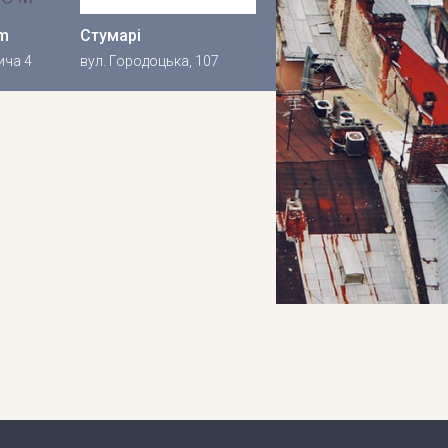
m
Стумарі
ича 4
вул. Городоцька, 107