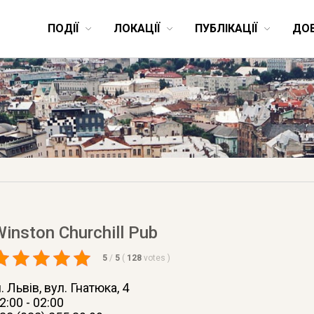
ПОДІЇ
ЛОКАЦІЇ
ПУБЛІКАЦІЇ
ДО
Winston Churchill Pub
5
/
5
(
128
votes
)
. Львів
, вул. Гнатюка, 4
2:00 - 02:00