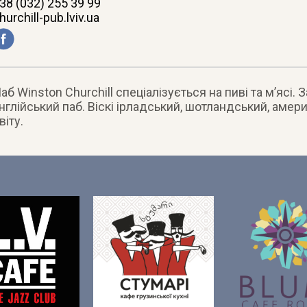
38 (032) 255 39 99
hurchill-pub.lviv.ua
аб Winston Churchill спеціалізується на пиві та м’ясі.
нглiйський паб. Вiскi iрладський, шотландський, амери
вiту.