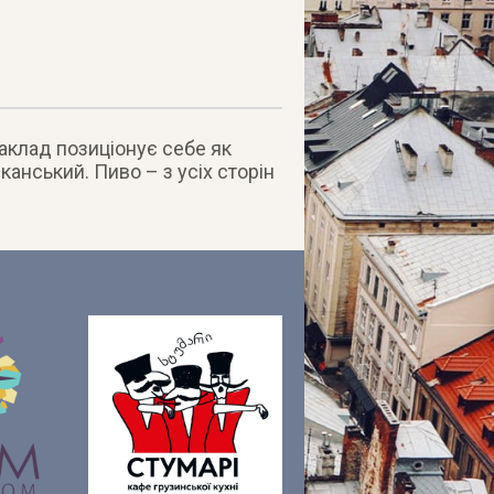
 Заклад позицiонує себе як
канський. Пиво – з усiх сторiн