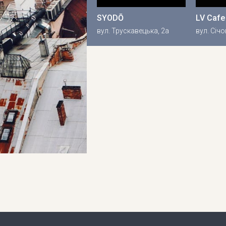
SYODŌ
LV Cafe
вул. Трускавецька, 2a
вул. Січо