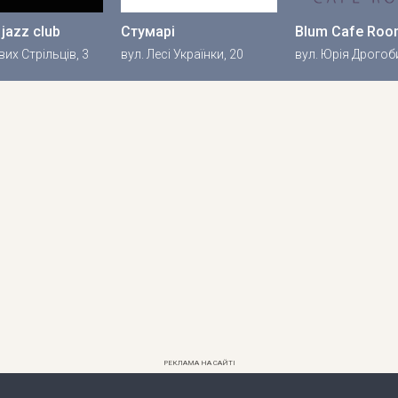
 jazz club
Стумарі
Blum Cafe Roo
вих Стрільців, 3
вул. Лесі Українки, 20
вул. Юрія Дрогоб
РЕКЛАМА НА САЙТІ