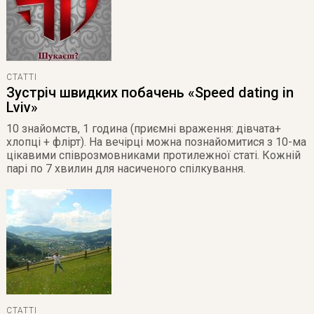
СТАТТІ
Зустріч швидких побачень «Speed dating in
Lviv»
10 знайомств, 1 година (приємні враження: дівчата+
хлопці + флірт). На вечірці можна познайомитися з 10-ма
цікавими співрозмовниками протилежної статі. Кожній
парі по 7 хвилин для насиченого спілкування.
СТАТТІ