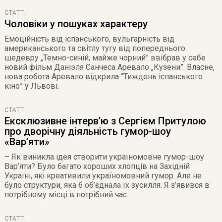
СТАТТІ
Чоловіки у пошуках характеру
Емоційність від іспанського, вульгарність від
американського та світлу тугу від попереднього
шедевру „Темно-синій, майже чорний” ввібрав у себе
новий фільм Даніэля Санчеса Аревало „Кузени”. Власне,
нова робота Аревало відкрила “Тиждень іспанського
кіно” у Львові.
СТАТТІ
Ексклюзивне інтерв’ю з Сергієм Притулою
про дворічну діяльність гумор-шоу
«Вар’яти»
– Як виникла ідея створити україномовне гумор-шоу
Вар’яти? Було багато хороших хлопців на Західній
Україні, які креативили україномовний гумор. Але не
було структури, яка б об’єднала їх зусилля. Я з’явився в
потрібному місці в потрібний час.
СТАТТІ