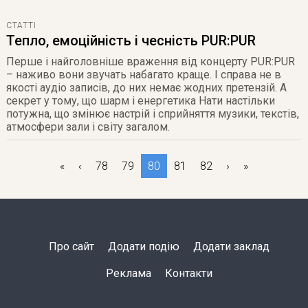
СТАТТІ
Тепло, емоційність і чесність PUR:PUR
Перше і найголовніше враження від концерту PUR:PUR
– наживо вони звучать набагато краще. І справа не в
якості аудіо записів, до них немає жодних претензій. А
секрет у тому, що шарм і енергетика Нати настільки
потужна, що змінює настрій і сприйняття музики, текстів,
атмосфери зали і світу загалом.
«
‹
78
79
80
81
82
›
»
Про сайт
Додати подію
Додати заклад
Реклама
Контакти