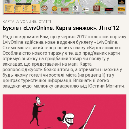
КАРТА LVIVONLINE
,
СТАТТІ
Буклет «LvivOnline. Карта знижок». Літо’12
Раді повідомити Вам, що у червні 2012 колектив порталу
LvivOnline здійснив нове видання буклету «LvivOnline.
Схема міста», який тепер носить назву «Карта знижок».
Особливістю нового тиражу є те, що пред’явник карти
отримує знижку на придбаний товар чи послугу у
закладах, що представлені на мапі. Карта
розповсюджуєсть безкоштовно, а отримати її можна у
будь-якому готелі чи хостелі міста (на рецепції) та у
центрах туристичної інформації. Впізнати її легко
завдяки чудо-малюнку аквареллю від Юстини Могитич.