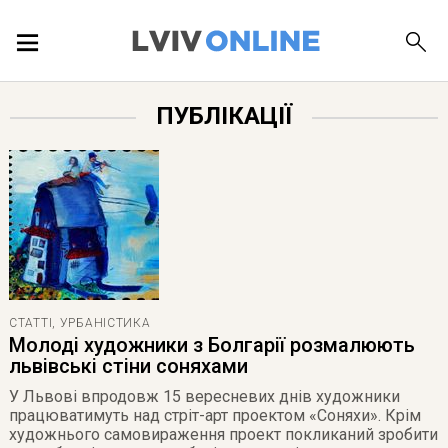
ПОДІЇ
ПУБЛІКАЦІЇ
ЛОКАЦІЇ
ПУБЛІКАЦІЇ
СТАТТІ
,
УРБАНІСТИКА
Молоді художники з Болгарії розмалюють
ДОВІДКА
львівські стіни соняхами
У Львові впродовж 15 вересневих днів художники
працюватимуть над стріт-арт проектом «Соняхи». Крім
художнього самовираження проект покликаний зробити