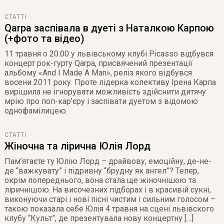
СТАТТІ
Qarpa заспівала в дуеті з Наталкою Карпою
(+фото та відео)
11 травня о 20:00 у львівському клубі Picasso відбувся
концерт рок-гурту Qarpa, присвячений презентації
альбому «And I Made A Man», реліз якого відбувся
восени 2011 року. Проте лідерка колективу Ірена Карпа
вирішила не ігнорувати можливість здійснити дитячу
мрію про поп-кар’єру і заспівати дуетом з відомою
однофамілицею.
СТАТТІ
Жіночна та лірична Юлія Лорд
Пам’ятаєте ту Юлію Лорд – драйвову, емоційну, де-не-
де “важкувату” і підривну “брудну як ангел”? Тепер,
окрім попереднього, вона стала ще жіночнішою та
ліричнішою. На височезних підборах і в красивій сукні,
виконуючи старі і нові пісні чистим і сильним голосом –
такою показала себе Юлія 4 травня на сцені львівского
клубу “Культ”, де презентувала нову концертну […]