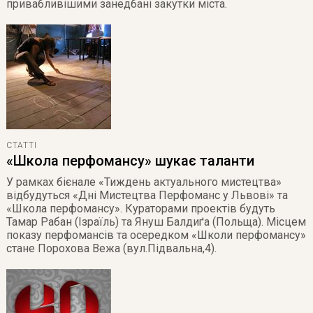
привабливішими занедбані закутки міста.
СТАТТІ
«Школа перфомансу» шукає таланти
У рамках бієнале «Тиждень актуального мистецтва»
відбудуться «Дні Мистецтва Перфоманс у Львові» та
«Школа перфомансу». Кураторами проектів будуть
Тамар Рабан (Ізраїль) та Януш Балдиґа (Польща). Місцем
показу перфомансів та осередком «Школи перфомансу»
стане Порохова Вежа (вул.Підвальна,4).