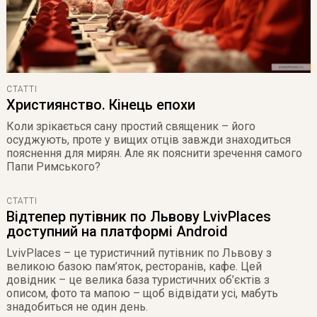
СТАТТІ
Християнство. Кінець епохи
Коли зрікається сану простий священик – його
осуджують, проте у вищих отців завжди знаходиться
пояснення для мирян. Але як пояснити зречення самого
Папи Римського?
СТАТТІ
Відтепер путівник по Львову LvivPlaces
доступний на платформі Android
LvivPlaces – це туристичний путівник по Львову з
великою базою пам’яток, ресторанів, кафе. Цей
довідник – це велика база туристичних об’єктів з
описом, фото та мапою – щоб відвідати усі, мабуть
знадобиться не один день.