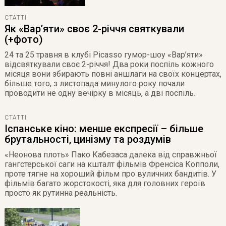
СТАТТІ
Як «Вар’яти» своє 2-річчя святкували
(+фото)
24 та 25 травня в клубі Picasso гумор-шоу «Вар’яти»
відсвяткували своє 2-річчя! Два роки поспіль кожного
місяця вони збирають повні аншлаги на своїх концертах,
більше того, з листопада минулого року почали
проводити не одну вечірку в місяць, а дві поспіль.
СТАТТІ
Іспанське кіно: менше експресії – більше
брутальності, цинізму та роздумів
«Неонова плоть» Пако Кабезаса далека від справжньої
гангстерської саги на кшталт фільмів Френсіса Копполи,
проте тягне на хороший фільм про вуличних бандитів. У
фільмів багато жорстокості, яка для головних героїв
просто як рутинна реальність.