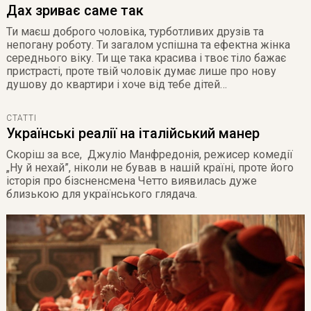
Дах зриває саме так
Ти маєш доброго чоловіка, турботливих друзів та
непогану роботу. Ти загалом успішна та ефектна жінка
середнього віку. Ти ще така красива і твоє тіло бажає
пристрасті, проте твій чоловік думає лише про нову
душову до квартири і хоче від тебе дітей…
СТАТТІ
Українські реалії на італійський манер
Скоріш за все, Джуліо Манфредонія, режисер комедії
„Ну й нехай”, ніколи не бував в нашій країні, проте його
історія про бізсненсмена Четто виявилась дуже
близькою для українського глядача.