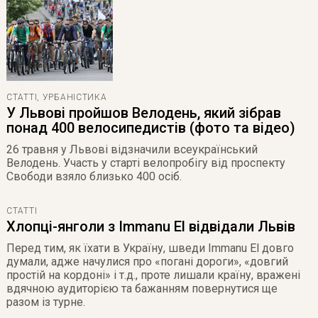
СТАТТІ
,
УРБАНІСТИКА
У Львові пройшов Велодень, який зібрав
понад 400 велосипедистів (фото та відео)
26 травня у Львові відзначили всеукраїнський
Велодень. Участь у старті велопробігу від проспекту
Свободи взяло близько 400 осіб.
СТАТТІ
Хлопці-янголи з Immanu El відвідали Львів
Перед тим, як їхати в Україну, шведи Immanu El довго
думали, адже начулися про «погані дороги», «довгий
простій на кордоні» і т.д., проте лишали країну, вражені
вдячною аудиторією та бажанням повернутися ще
разом із турне.