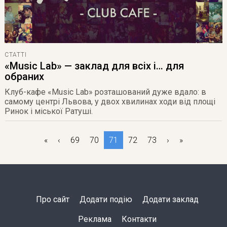
СТАТТІ
«Music Lab» — заклад для всіх і… для
обраних
Клуб-кафе «Music Lab»
розташований дуже вдало: в
самому центрі Львова, у двох хвилинах ходи від площі
Ринок і міської Ратуші.
«
‹
69
70
71
72
73
›
»
Про сайт
Додати подію
Додати заклад
Реклама
Контакти