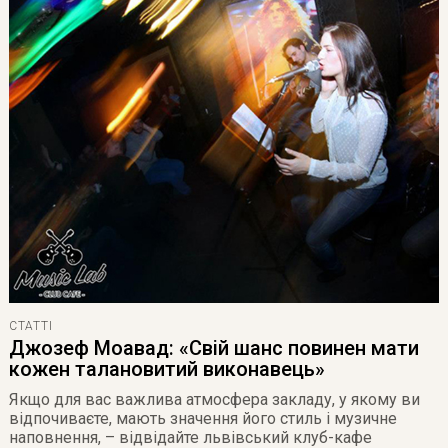
СТАТТІ
Джозеф Моавад: «Свій шанс повинен мати
кожен талановитий виконавець»
Якщо для вас важлива атмосфера закладу, у якому ви
відпочиваєте, мають значення його стиль і музичне
наповнення, – відвідайте
львівський клуб-кафе