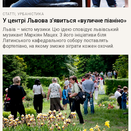
СТАТТІ
,
УРБАНІСТИКА
У центрі Львова з’явиться «вуличне піаніно»
Львів – місто музики. Цю ідею сповідує львівський
музикант Маркіян Мацех. З його ініціативи біля
Латинського кафедрального собору поставлять
фортепіано, на якому зможе зіграти кожен охочий.