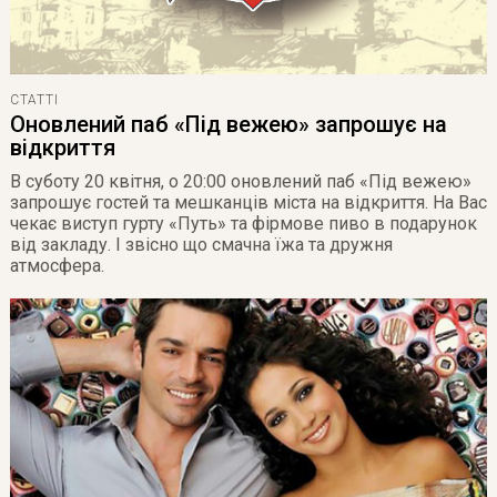
СТАТТІ
Оновлений паб «Під вежею» запрошує на
відкриття
В суботу 20 квітня, о 20:00 оновлений паб «Під вежею»
запрошує гостей та мешканців міста на відкриття. На Вас
чекає виступ гурту «Путь» та фірмове пиво в подарунок
від закладу. І звісно що смачна їжа та дружня
атмосфера.