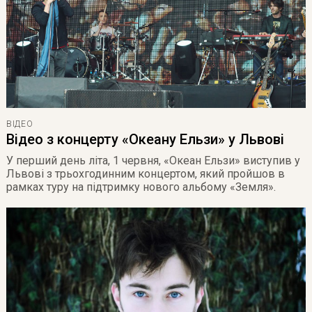
ВІДЕО
Відео з концерту «Океану Ельзи» у Львові
У перший день літа, 1 червня, «Океан Ельзи» виступив у
Львові з трьохгодинним концертом, який пройшов в
рамках туру на підтримку нового альбому «Земля».