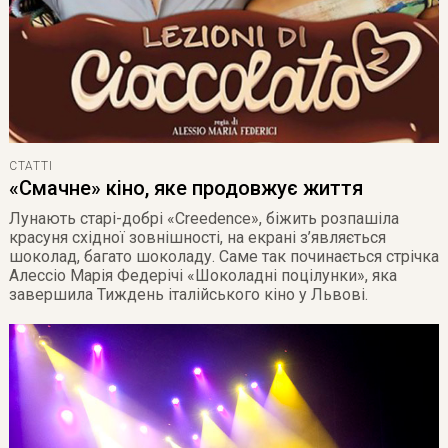
СТАТТІ
«Смачне» кіно, яке продовжує життя
Лунають старі-добрі «Creedence», біжить розпашіла
красуня східної зовнішності, на екрані з’являється
шоколад, багато шоколаду. Саме так починається стрічка
Алессіо Марія Федерічі «Шоколадні поцілунки», яка
завершила Тиждень італійського кіно у Львові.