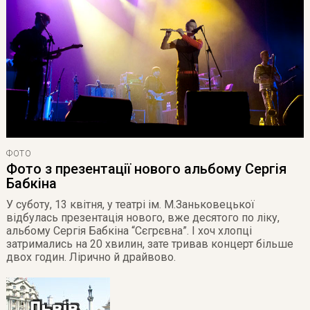
ФОТО
Фото з презентації нового альбому Сергія
Бабкіна
У суботу, 13 квітня, у театрі ім. М.Заньковецької
відбулась презентація нового, вже десятого по ліку,
альбому Сергія Бабкіна “Сєгрєвна”. І хоч хлопці
затримались на 20 хвилин, зате тривав концерт більше
двох годин. Лірично й драйвово.