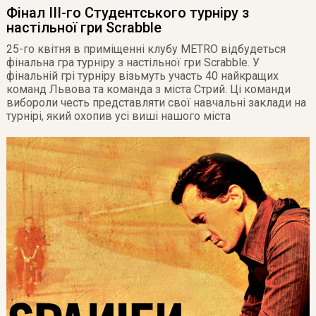
Фінал III-го Студентського турніру з
настільної гри Scrabble
25-го квітня в приміщенні клубу METRO відбудеться
фінальна гра турніру з настільної гри Scrabble. У
фінальній грі турніру візьмуть участь 40 найкращих
команд Львова та команда з міста Стрий. Ці команди
вибороли честь представляти свої навчальні заклади на
турнірі, який охопив усі виші нашого міста