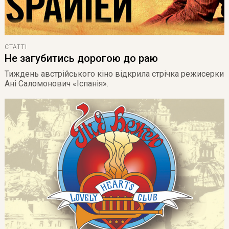
СТАТТІ
Не загубитись дорогою до раю
Тиждень австрійського кіно відкрила стрічка режисерки
Ані Саломонович «Іспанія».