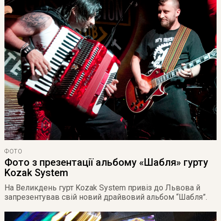
ФОТО
Фото з презентації альбому «Шабля» гурту
Kozak System
На Великдень гурт Kozak System привіз до Львова й
запрезентував свій новий драйвовий альбом “Шабля”.