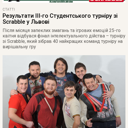
СТАТТІ
Результати III-го Студентського турніру зі
Scrabble у Львові
Після місяця запеклих змагань та ігрових емоцій 25-го
квітня відбувся фінал інтелектуального дійства – турніру
зі Scrabble, який зібрав 40 найкращих команд турніру на
вирішальну гру