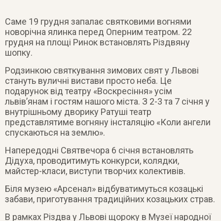
Саме 19 грудня запалає святковими вогнями
новорічна ялинка перед Оперним театром. 22
грудня на площі Ринок встановлять Різдвяну
шопку.
Родзинкою святкування зимових свят у Львові
стануть вуличні вистави просто неба. Це
подарунок від театру «Воскресіння» усім
львів’янам і гостям нашого міста. З 2-3 та 7 січня у
внутрішньому дворику Ратуші театр
представлятиме вогняну інсталяцію «Коли ангели
спускаються на землю».
Напередодні Святвечора 6 січня встановлять
Дідуха, проводитимуть конкурси, колядки,
майстер-класи, виступи творчих колективів.
Біля музею «Арсенал» відбуватимуться козацькі
забави, приготування традиційних козацьких страв.
В рамках Різдва у Львові щороку в Музеї народної