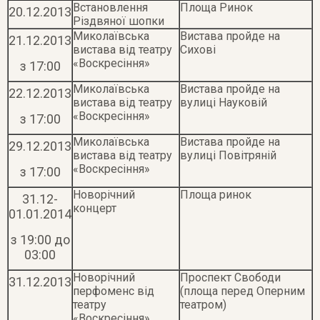
Встановлення
Площа Ринок
20.12.2013
Різдвяної шопки
Миколаївська
Вистава пройде на
21.12.2013
вистава від театру
Сихові
«Воскресіння»
з 17:00
Миколаївська
Вистава пройде на
22.12.2013
вистава від театру
вулиці Науковій
«Воскресіння»
з 17:00
Миколаївська
Вистава пройде на
29.12.2013
вистава від театру
вулиці Повітряній
«Воскресіння»
з 17:00
Новорічний
Площа ринок
31.12-
концерт
01.01.2014
з 19:00 до
03:00
Новорічний
Проспект Свободи
31.12.2013
перфоменс від
(площа перед Оперним
театру
театром)
«Воскресіння»