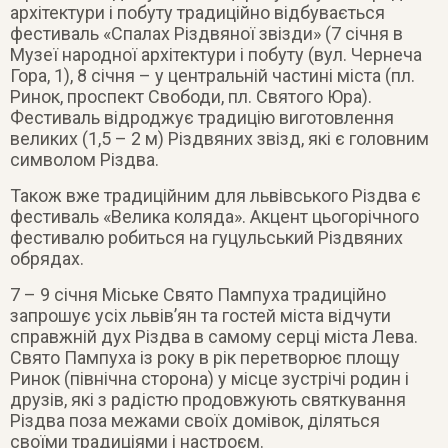
архітектури і побуту традиційно відбувається
фестиваль «Спалах Різдвяної звізди» (7 січня в
Музеї народної архітектури і побуту (вул. Чернеча
Гора, 1), 8 січня – у центральній частині міста (пл.
Ринок, проспект Свободи, пл. Святого Юра).
Фестиваль відроджує традицію виготовлення
великих (1,5 – 2 м) Різдвяних звізд, які є головним
символом Різдва.
Також вже традиційним для львівського Різдва є
фестиваль «Велика коляда». Акцент цьогорічного
фестивалю робиться на гуцульський Різдвяних
обрядах.
7 – 9 січня Міське Свято Пампуха традиційно
запрошує усіх львів’ян та гостей міста відчути
справжній дух Різдва в самому серці міста Лева.
Свято Пампуха із року в рік перетворює площу
Ринок (північна сторона) у місце зустрічі родин і
друзів, які з радістю продовжують святкування
Різдва поза межами своїх домівок, діляться
своїми традиціями і настроєм.