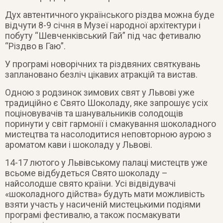
Дух автентичного українського різдва можна буде
відчути 8-9 січня в Музеї народної архітектури і
побуту “Шевченківський Гай” під час фетивалю
“Різдво в Гаю”.
У програмі новорічних та різдвяних святкувань
заплановано безліч цікавих атракцій та вистав.
Одною з родзинок зимових свят у Львові уже
традиційно є Свято Шоколаду, яке запрошує усіх
поціновувачів та шанувальників солодощів
поринути у світ гармонії і смакування шоколадного
мистецтва та насолодитися неповторною аурою з
ароматом кави і шоколаду у Львові.
14-17 лютого у Львівському палаці мистецтв уже
всьоме відбудеться Свято шоколаду –
найсолодше свято країни. Усі відвідувачі
«шоколадного дійства» будуть мати можливість
взяти участь у насиченій мистецькими подіями
програмі фестивалю, а також посмакувати