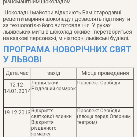
різноманітним шоколадом.
Шоколадні майстри відкриють Вам стародавні
рецепти варіння шоколаду і дозволять підглянути
за технологією його виготовлення. У руках
львівських митців шоколад оживе і перетвориться
на казкові персонажі, мініатюрні львівські будівлі.
ПРОГРАМА НОВОРІЧНИХ СВЯТ
У ЛЬВОВІ
Дата, час
захід
Місце проведення
Львівський
Проспект Свободи
12.12-
Різдвяний ярмарoк
14.01.2014
Відкриття
Проспект Свободи
19.12.2013
святкової ялинки.
(площа перед Оперним
Відкриття
театром)
різдвяного
ярмарку.