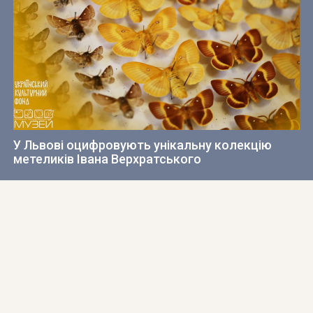
У Львові оцифровують унікальну колекцію
метеликів Івана Верхратського