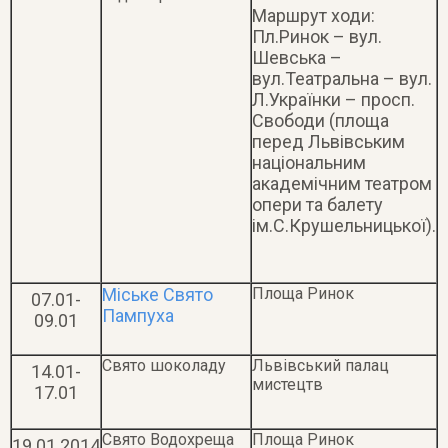
Маршрут ходи:
Пл.Ринок – вул.
Шевська –
вул.Театральна – вул.
Л.Українки – просп.
Свободи (площа
перед Львівським
національним
академічним театром
опери та балету
ім.С.Крушельницької).
Міське Свято
Площа Ринок
07.01-
Пампуха
09.01
Свято шоколаду
Львівський палац
14.01-
мистецтв
17.01
Свято Водохреща
Площа Ринок
19.01.2014