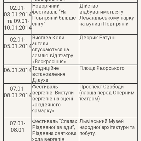
Новорічний
Дійство
02.01-
фестиваль “На
відбуватиметься у
03.01.2014
Повітряній більше
Левандівському парку
та 09.01-
снігу”
на вулиці Повітряній
10.01.2014
Вистава Коли
Дворик Ратуші
02.01-
ангели
05.01.2014
спускаються на
землю від театру
«Воскресіння»
Традиційне
Площа Яворського
06.01.2014
встановлення
Дідуха
Фестиваль
Проспект Свободи
07.01-
вертепів. Виступи
(площа перед Оперним
08.01.2014
вертепів на сцені
театром)
«різдвяного
ярмарку»
Фестиваль “Спалах
Львівський Музей
07.01-
Різдвяної звізди”,
народної архітектури та
08.01
Різдвяна святкова
побуту.
хода вертепів