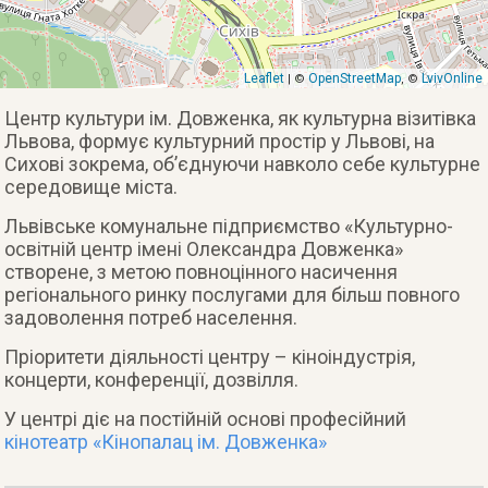
Leaflet
OpenStreetMap
LvivOnline
| ©
, ©
Центр культури ім. Довженка, як культурна візитівка
Львова, формує культурний простір у Львові, на
Сихові зокрема, об’єднуючи навколо себе культурне
середовище міста.
Львівське комунальне підприємство «Культурно-
освітній центр імені Олександра Довженка»
створене, з метою повноцінного насичення
регіонального ринку послугами для більш повного
задоволення потреб населення.
Пріоритети діяльності центру – кіноіндустрія,
концерти, конференції, дозвілля.
У центрі діє на постійній основі професійний
кінотеатр «Кінопалац ім. Довженка»