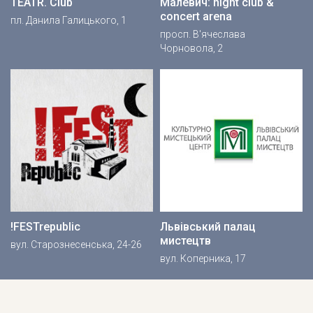
TEATR. Club
Малевич: night club &
concert arena
пл. Данила Галицького, 1
просп. В'ячеслава
Чорновола, 2
!FESTrepublic
Львівський палац
мистецтв
вул. Старознесенська, 24-26
вул. Коперника, 17