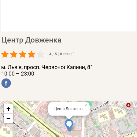
Центр Довженка
4
/
5
(
8
votes
)
м. Львів
, просп. Червоної Калини, 81
10:00 – 23:00
×
+
Центр Довженка
−