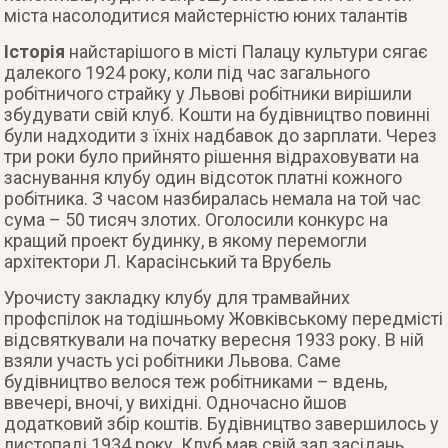
міста насолодитися майстерністю юних талантів
Історія
найстарішого в місті Палацу культури сягає
далекого 1924 року, коли під час загального
робітничого страйку у Львові робітники вирішили
збудувати свій клуб. Кошти на будівництво повинні
були надходити з їхніх надбавок до зарплати. Через
три роки було прийнято рішення відраховувати на
заснування клубу один відсоток платні кожного
робітника. З часом назбиралась немала на той час
сума – 50 тисяч злотих. Оголосили конкурс на
кращий проект будинку, в якому перемогли
архітектори Л. Карасінський та Врубель
Урочисту закладку клубу для трамвайних
профспілок на тодішньому Жовківському передмісті
відсвяткували на початку вересня 1933 року. В ній
взяли участь усі робітники Львова. Саме
будівництво велося теж робітниками – вдень,
ввечері, вночі, у вихідні. Одночасно йшов
додатковий збір коштів. Будівництво завершилось у
листопаді 1934 року. Клуб мав свій зал засідань,