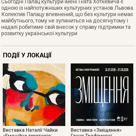
Сьогодні Палац культури імені Гната Хоткевича є
одною із найпотужніших культурних установ Львова.
Колектив Палацу впевнений, що без культури немає
майбутнього, тому не зупиниться на досягнутому і
надалі робитиме свій внесок у справу підтримки та
розвитку української культури
ПОДІЇ У ЛОКАЦІЇ
Виставка Наталії Чайки
Виставка «Зміщення»
«Емоційна територія:
Ганни Трофімової