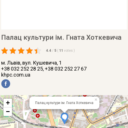
Палац культури ім. Гната Хоткевича
4.4
/
5
(
11
votes
)
м. Львів
, вул. Кушевича, 1
+38 032 252 28 25, +38 032 252 27 67
khpc.com.ua
×
+
Палац культури ім. Гната Хоткевича
−