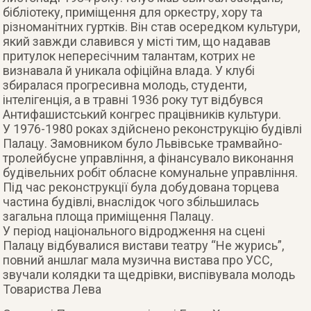
бібліотеку, приміщення для оркестру, хору та
різноманітних гуртків. Він став осередком культури,
який завжди славився у місті тим, що надавав
притулок непересічним талантам, котрих не
визнавала й уникала офіційна влада. У клубі
збиралася прогресивна молодь, студенти,
інтелігенція, а в травні 1936 року тут відбувся
Антифашистський конгрес працівників культури.
У 1976-1980 роках здійснено реконструкцію будівлі
Палацу. Замовником було Львівське трамвайно-
тролейбусне управління, а фінансувало виконання
будівельних робіт обласне комунальне управління.
Під час реконструкції була добудована торцева
частина будівлі, внаслідок чого збільшилась
загальна площа приміщення Палацу.
У період національного відродження на сцені
Палацу відбувалися вистави театру “Не журись”,
повний аншлаг мала музична вистава про УСС,
звучали колядки та щедрівки, виспівувала молодь
Товариства Лева