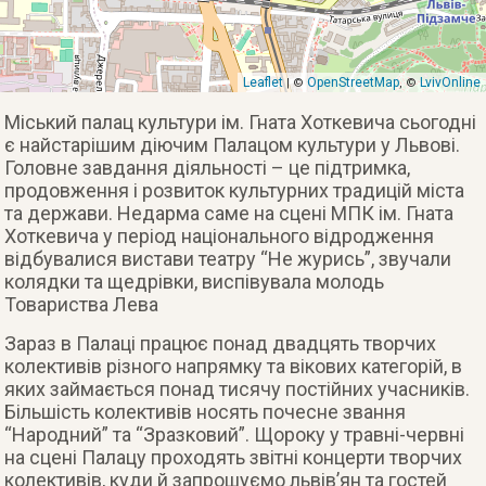
Leaflet
OpenStreetMap
LvivOnline
| ©
, ©
Міський палац культури ім. Гната Хоткевича сьогодні
є найстарішим діючим Палацом культури у Львові.
Головне завдання діяльності – це підтримка,
продовження і розвиток культурних традицій міста
та держави. Недарма саме на сцені МПК ім. Гната
Хоткевича у період національного відродження
відбувалися вистави театру “Не журись”, звучали
колядки та щедрівки, виспівувала молодь
Товариства Лева
Зараз в Палаці працює понад двадцять творчих
колективів різного напрямку та вікових категорій, в
яких займається понад тисячу постійних учасників.
Більшість колективів носять почесне звання
“Народний” та “Зразковий”. Щороку у травні-червні
на сцені Палацу проходять звітні концерти творчих
колективів, куди й запрошуємо львів’ян та гостей