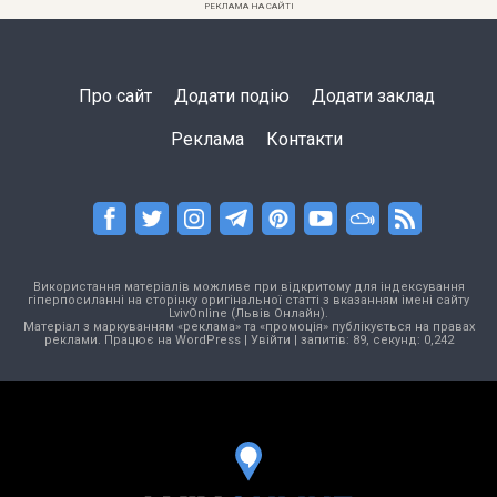
РЕКЛАМА НА САЙТІ
Про сайт
Додати подію
Додати заклад
Реклама
Контакти
Використання матеріалів можливе при відкритому для індексування
гіперпосиланні на сторінку оригінальної статті з вказанням імені сайту
LvivOnline (Львів Онлайн).
Матеріал з маркуванням «реклама» та «промоція» публікується на правах
реклами. Працює на
WordPress
|
Увійти
| запитів: 89, секунд: 0,242