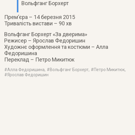
Вольфганг Борхерт
Прем’єра – 14 березня 2015
Тривалість вистави – 90 хв
Вольфганг Борхерт «За дверима»
Режисер – Ярослав Федоришин
Художнє оформлення та костюми – Алла
Федоришина
Переклад – Петро Микитюк
#
Алла Федоришина
, #
Вольфганг Борхерт
, #
Петро Микитюк
,
#
Ярослав Федоришин