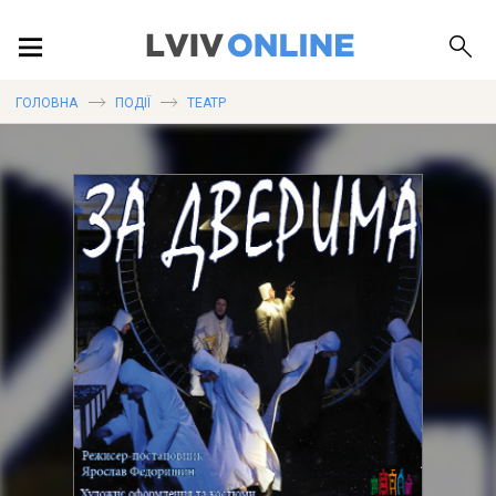
ПОДІЇ
ГОЛОВНА
ПОДІЇ
ТЕАТР
ЛОКАЦІЇ
ПУБЛІКАЦІЇ
ДОВІДКА