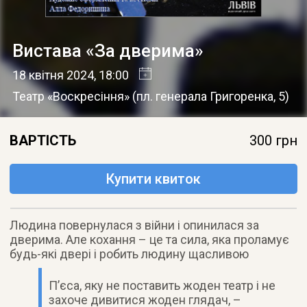
Вистава «За дверима»
18 квітня 2024
, 18:00
Театр «Воскресіння»
(
пл. генерала Григоренка, 5
)
ВАРТІСТЬ
300 грн
Купити квиток
Людина повернулася з війни і опинилася за
дверима. Але кохання – це та сила, яка проламує
будь-які двері і робить людину щасливою
П’єса, яку не поставить жоден театр і не
захоче дивитися жоден глядач, –