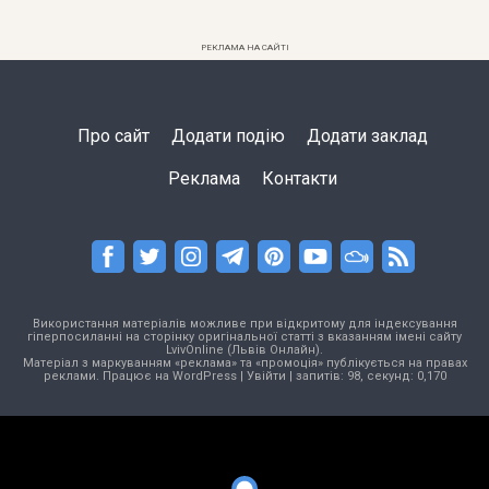
РЕКЛАМА НА САЙТІ
Про сайт
Додати подію
Додати заклад
Реклама
Контакти
Використання матеріалів можливе при відкритому для індексування
гіперпосиланні на сторінку оригінальної статті з вказанням імені сайту
LvivOnline (Львів Онлайн).
Матеріал з маркуванням «реклама» та «промоція» публікується на правах
реклами. Працює на
WordPress
|
Увійти
| запитів: 98, секунд: 0,170