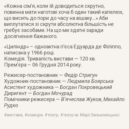
«Кожна сім’я, коли їй доводиться скрутно,
повинна мати наготові хоча б один такий капелюх,
що висить до пори до часу на вішаку…» Аби
виплутатися зі скрути абсолютна більшість не
гребує засобами. На що ми здатні заради
досягнення бажаного.
«Циліндр» – одноактна п’єса Едуарда де Філіппо,
написана у 1966 році.
Комедія. Тривалість вистави — 120 хв.
Прем’єра – 06 Грудня 2014 року.
Режисер-постановник —
Федір Стригун
Художник-постановник —
Людмила Боярська
Асистент художника —
Богдан Покровецький
Диригент —
Богдан Мочурад
Помічники режисера —
В’ячеслав Жуков
,
Михайло
Рудко
#
вистава
, #
комедія
, #
театр
, #
театр ім. Марії Заньковецької