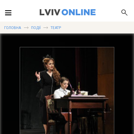
ПОДІЇ
ГОЛОВНА
ПОДІЇ
ТЕАТР
ЛОКАЦІЇ
ПУБЛІКАЦІЇ
ДОВІДКА