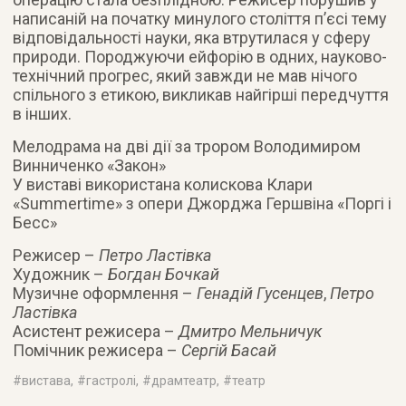
написаній на початку минулого століття п’єсі тему
відповідальності науки, яка втрутилася у сферу
природи. Породжуючи ейфорію в одних, науково-
технічний прогрес, який завжди не мав нічого
спільного з етикою, викликав найгірші передчуття
в інших.
Мелодрама на дві дії за трором Володимиром
Винниченко «Закон»
У виставі використана колискова Клари
«Summertime» з опери Джорджа Гершвіна «Поргі і
Бесс»
Режисер –
Петро Ластівка
Художник –
Богдан Бочкай
Музичне оформлення –
Генадій Гусенцев
,
Петро
Ластівка
Асистент режисера –
Дмитро Мельничук
Помічник режисера –
Сергій Басай
#
вистава
, #
гастролі
, #
драмтеатр
, #
театр