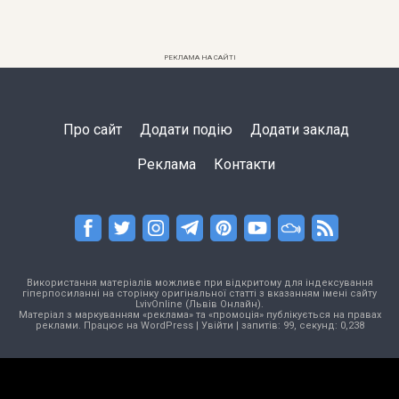
РЕКЛАМА НА САЙТІ
Про сайт
Додати подію
Додати заклад
Реклама
Контакти
Використання матеріалів можливе при відкритому для індексування
гіперпосиланні на сторінку оригінальної статті з вказанням імені сайту
LvivOnline (Львів Онлайн).
Матеріал з маркуванням «реклама» та «промоція» публікується на правах
реклами. Працює на
WordPress
|
Увійти
| запитів: 99, секунд: 0,238