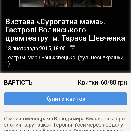
Вистава «Сурогатна мама».
Гастролі Волинського
драмтеатру ім. Тараса Шевченка
13 листопада 2015
, 18:00
Театр ім. Марії Заньковецької
(
вул. Лесі Українки,
1
)
ВАРТІСТЬ
Квитки: 60/80 грн
Купити квиток
Сімейна мелодрама Володимира Винниченка про
злочин, кару і закон. Героїня п’єси через невдалу
операцію стала безплідною. Режисер порушив у