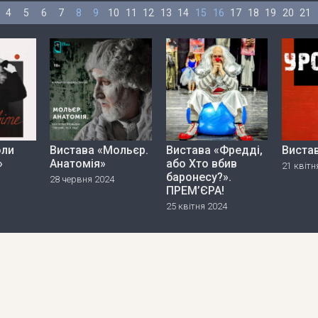
4
5
6
7
8
9
10
11
12
13
14
15
16
17
18
19
20
21
оли
Вистава «Мольєр.
Вистава «Фредді,
Виста
»
Анатомія»
або Хто вбив
21 квітн
баронесу?».
28 червня 2024
ПРЕМ’ЄРА!
25 квітня 2024