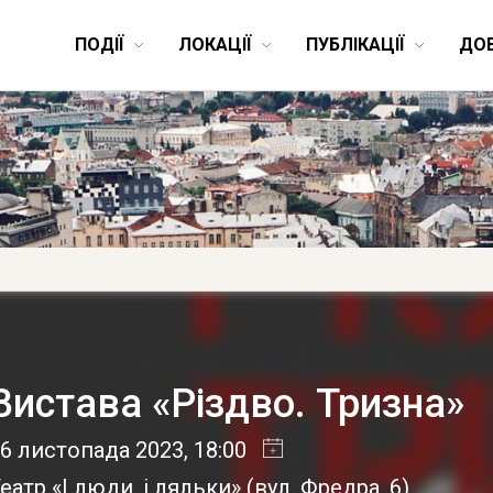
ПОДІЇ
ЛОКАЦІЇ
ПУБЛІКАЦІЇ
ДО
Вистава «Різдво. Тризна»
6 листопада 2023
, 18:00
еатр «І люди, і ляльки»
(
вул. Фредра, 6
)