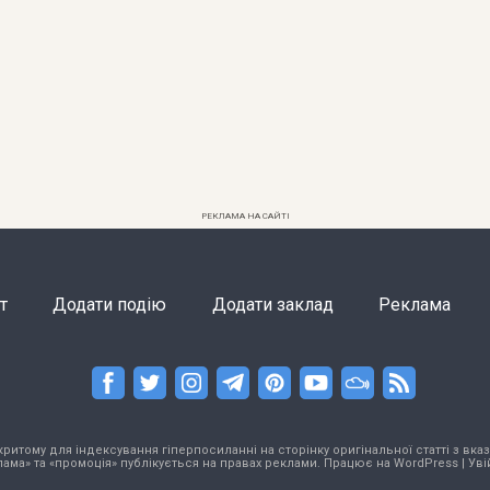
РЕКЛАМА НА САЙТІ
т
Додати подію
Додати заклад
Реклама
тому для індексування гіперпосиланні на сторінку оригінальної статті з вказа
ама» та «промоція» публікується на правах реклами. Працює на
WordPress
|
Уві