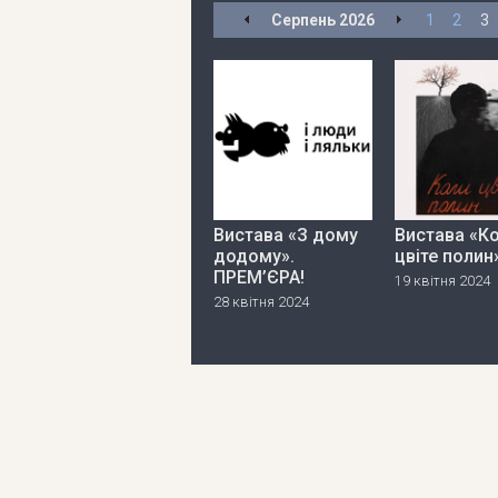
Серпень
2026
1
2
3
Вистава «З дому
Вистава «К
додому».
цвіте полин
ПРЕМ’ЄРА!
19 квітня 2024
28 квітня 2024