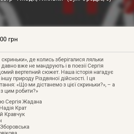
00 грн
зі скриньки», де колись зберігалися ляльки
 давно вже не мандрують і в поезії Сергія
домий вертепний сюжет. Наша історія нагадує
іншу природу Різдвяної дійсності. І ця
тання: «Що ми дістанемо з цієї скриньки?», – а
 з цим робити?»
єю Сергія Жадана
 Надія Крат
ій Кравчук
ч
а Зборовська
овікова