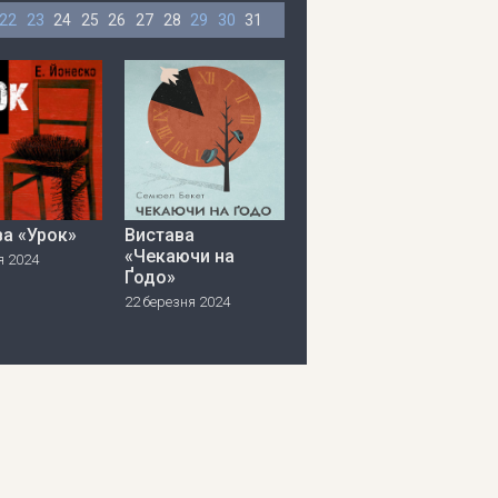
22
23
24
25
26
27
28
29
30
31
ва «Урок»
Вистава
«Чекаючи на
я 2024
Ґодо»
22 березня 2024