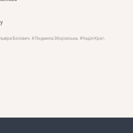
ку
львіра Босович
, #
Людмила Зборовська
, #
Надія Крат
,