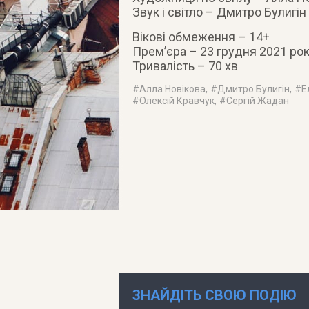
Звук і світло – Дмитро Булигін
Вікові обмеження – 14+
Прем’єра – 23 грудня 2021 ро
Тривалість – 70 хв
#
Алла Новікова
, #
Дмитро Булигін
, #
Е
#
Олексій Кравчук
, #
Сергій Жадан
ЗНАЙДІТЬ СВОЮ ПОДІЮ