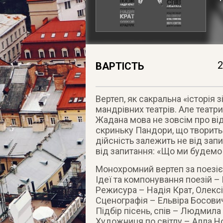
2
ВАРТІСТЬ
Вертеп, як сакральна «історія 
мандрівних театрів. Але театри
Жадана мова не зовсім про ві
скриньку Пандори, що творить 
дійсність залежить не від запи
від запитання: «Що ми будемо
Монохромний вертеп за поезі
Ідеї та компонування поезій –
Режисура – Надія Крат, Олекс
Сценографія – Ельвіра Босови
Підбір пісень, спів – Людмил
Художниця по світлу – Алла Н