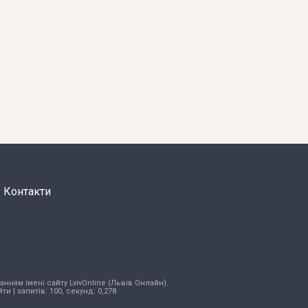
Контакти
нням імені сайту LvivOnline (Львів Онлайн).
йти
| запитів: 100, секунд: 0,278