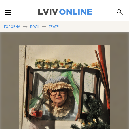
ПОДІЇ
ГОЛОВНА
ПОДІЇ
ТЕАТР
ЛОКАЦІЇ
ПУБЛІКАЦІЇ
ДОВІДКА