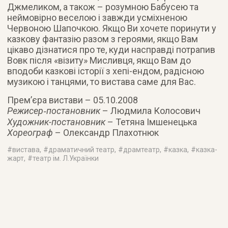
Джмеликом, а також – розумною Бабусею та
неймовірно веселою і завжди усміхненою
Червоною Шапочкою. Якщо Ви хочете поринути у
казкову фантазію разом з героями, якщо Вам
цікаво дізнатися про те, куди насправді потрапив
Вовк після «візиту» Мисливця, якщо Вам до
вподоби казкові історії з хепі-ендом, радісною
музикою і танцями, то вистава саме для Вас.
Прем’єра вистави – 05.10.2008
Режисер‑постановник
– Людмила Колосович
Художник-постановник
– Тетяна Імшенецька
Хореограф
– Олександр Плахотнюк
#
вистава
, #
драматичний театр
, #
драмтеатр
, #
казка
, #
казка-
жарт
, #
театр ім. Л.Українки