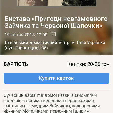
Вистава «Пригоди невгамовного
Зайчика та Червоної Шапочки»
19 квітня 2015
, 12:00
Львівський драматичний театр ім. Лесі Українки
(
вул. Городоцька, 36
)
ВАРТІСТЬ
Квитки: 20-25 грн
Купити квиток
Сучасний варіант відомої казки, знайомлячи
глядачів з новими веселими персонажами:
кмітливим та мудрим Зайчиком, кольоровими
ніжними Метеликами, поважним і щирим