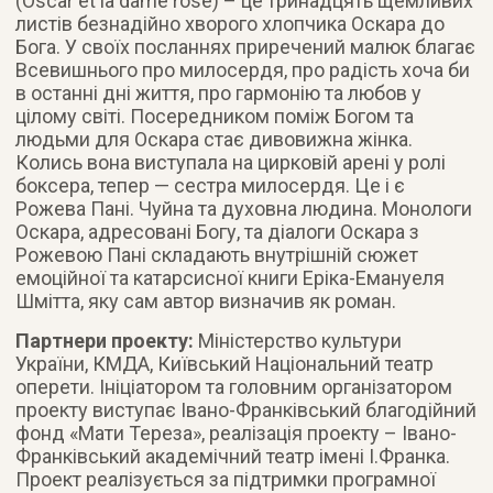
(Oscar et la dame rose) – це тринадцять щемливих
листів безнадійно хворого хлопчика Оскара до
Бога. У своїх посланнях приречений малюк благає
Всевишнього про милосердя, про радість хоча би
в останні дні життя, про гармонію та любов у
цілому світі. Посередником поміж Богом та
людьми для Оскара стає дивовижна жінка.
Колись вона виступала на цирковій арені у ролі
боксера, тепер — сестра милосердя. Це і є
Рожева Пані. Чуйна та духовна людина. Монологи
Оскара, адресовані Богу, та діалоги Оскара з
Рожевою Пані складають внутрішній сюжет
емоційної та катарсисної книги Еріка-Емануеля
Шмітта, яку сам автор визначив як роман.
Партнери проекту:
Міністерство культури
України, КМДА, Київський Національний театр
оперети. Ініціатором та головним організатором
проекту виступає Івано-Франківський благодійний
фонд «Мати Тереза», реалізація проекту – Івано-
Франківський академічний театр імені І.Франка.
Проект реалізується за підтримки програмної