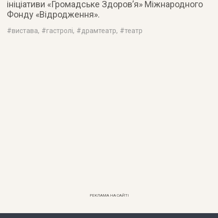
ініціативи «Громадське Здоров’я» Міжнародного
Фонду «Відродження».
#
вистава
, #
гастролі
, #
драмтеатр
, #
театр
РЕКЛАМА НА САЙТІ