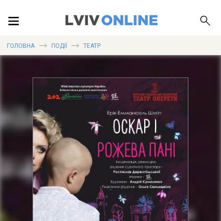
ПОДІЇ
ГОЛОВНА
ПОДІЇ
ТЕАТР
ЛОКАЦІЇ
ПУБЛІКАЦІЇ
ДОВІДКА