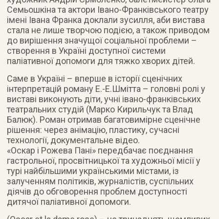
Семьошкіна та актори Івано-Франківського театру
імені Івана Франка доклали зусилля, аби вистава
стала не лише творчою подією, а також приводом
до вирішення значущої соціальної проблеми –
створення в Україні доступної системи
паліативної допомоги для тяжко хворих дітей.
Саме в Україні – вперше в історії сценічних
інтерпретацій роману Е.-Е.Шмітта – головні ролі у
виставі виконують діти, учні івано-франківських
театральних студій (Марко Кирильчук та Влад
Балюк). Роман отримав багатовимірне сценічне
рішення: через анімацію, пластику, сучасні
технології, документальне відео.
«Оскар і Рожева Пані» передбачає поєднання
гастрольної, просвітницької та художньої місії у
турі найбільшими українськими містами, із
залученням політиків, журналістів, суспільних
діячів до обговорення проблем доступності
дитячої паліативної допомоги.