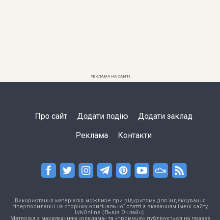
РЕКЛАМА НА САЙТІ
Про сайт
Додати подію
Додати заклад
Реклама
Контакти
Використання матеріалів можливе при відкритому для індексування
гіперпосиланні на сторінку оригінальної статті з вказанням імені сайту
LvivOnline (Львів Онлайн).
Матеріал з маркуванням «реклама» та «промоція» публікується на правах