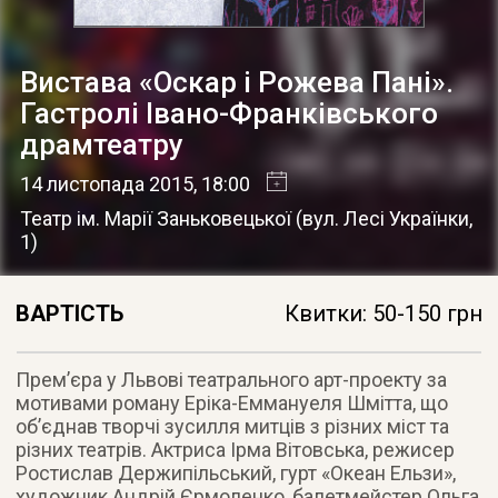
Вистава «Оскар і Рожева Пані».
Гастролі Івано-Франківського
драмтеатру
14 листопада 2015
, 18:00
Театр ім. Марії Заньковецької
(
вул. Лесі Українки,
1
)
ВАРТІСТЬ
Квитки: 50-150 грн
Прем’єра у Львові театрального арт-проекту за
мотивами роману Еріка-Еммануеля Шмітта, що
об’єднав творчі зусилля митців з різних міст та
різних театрів. Актриса Ірма Вітовська, режисер
Ростислав Держипільський, гурт «Океан Ельзи»,
художник Андрій Єрмоленко, балетмейстер Ольга