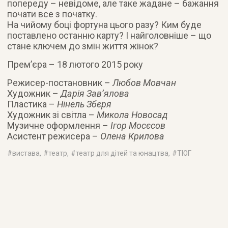
попереду – невідоме, але таке жадане – бажання
почати все з початку.
На чийому боці фортуна цього разу? Ким буде
поставлено останню карту? І найголовніше – що
стане ключем до змін життя жінок?
Прем’єра – 18 лютого 2015 року
Режисер-постановник –
Любов Мовчан
Художник –
Дарія Зав’ялова
Пластика –
Нінель Збєря
Художник зі світла –
Микола Новосад
Музичне оформлення –
Ігор Мосєсов
Асистент режисера –
Олена Крилова
#
вистава
, #
театр
, #
театр для дітей та юнацтва
, #
ТЮГ