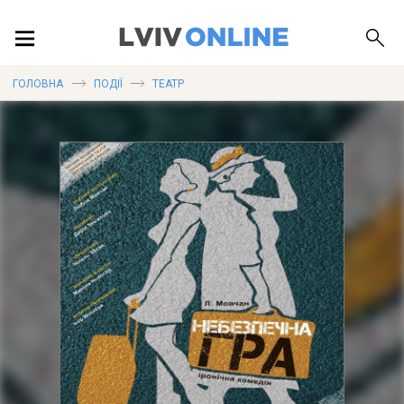
ПОДІЇ
ГОЛОВНА
ПОДІЇ
ТЕАТР
ЛОКАЦІЇ
ПУБЛІКАЦІЇ
ДОВІДКА