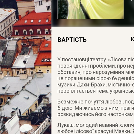
К
ВАРТІСТЬ
У постановці театру «Лісова пі
повсякденні проблеми, про нер
обставин, про нерозуміння між
не пораненими сірою буденніст
музики Дахи-Брахи, містично-е
переплітається тема українськ
Безмежне почуття любові, по
бідою. Ми живемо з ним, праг
розкидаючись його часточками
Лукаш, молодий наївний хлопч
любові лісової красуні Мавки. 