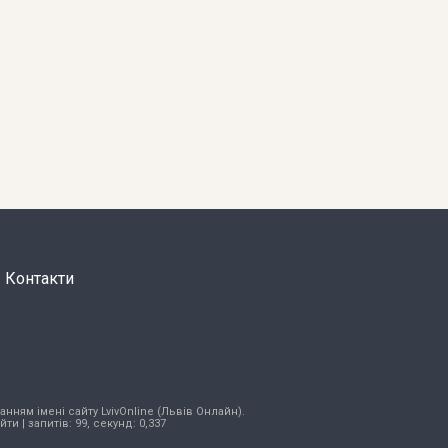
Контакти
нням імені сайту LvivOnline (Львів Онлайн).
ійти
| запитів: 99, секунд: 0,337