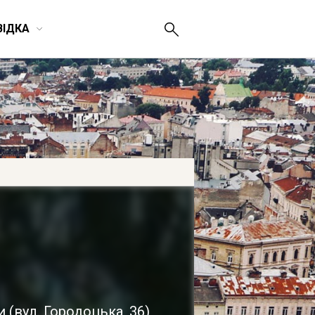
ВІДКА
ки
(
вул. Городоцька, 36
)