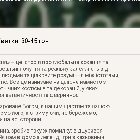
витки: 30-45 грн
сня» – це історія про глобальне кохання та
еальні почуття та реальну залежність від
 людьми та цілковите розуміння між істотами,
ю. Все це нанизане на цілісне намисто з
тнічних костюмів та декорацій, у яких
ої автентичності та феєричності.
дароване Богом, є нашим щастям та нашою
немо його, а отримуючи, не бережемо,
 на всі сторони.
ина, зробив таку ж помилку: відцурався
Як нам відомо з легенд, ігри з казковими