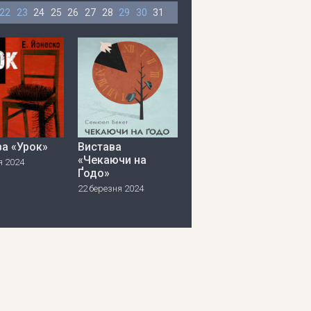
22
23
24
25
26
27
28
29
30
31
ва «Урок»
Вистава
«Чекаючи на
я 2024
Ґодо»
22 березня 2024