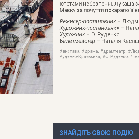
істотами небезпечні. Лукаша за
Мавку за почуття покарало її 
Режисер-постановник
– Людми
Художник-постановник
– Ната
Художник
– О. Руденко
Балетмейстер
– Наталія Каcп
#
вистава
, #
драма
, #
драмтеатр
, #
Люд
Руденко-Краєвська
, #
О. Руденко
, #
те
ЗНАЙДІТЬ СВОЮ ПОДІЮ