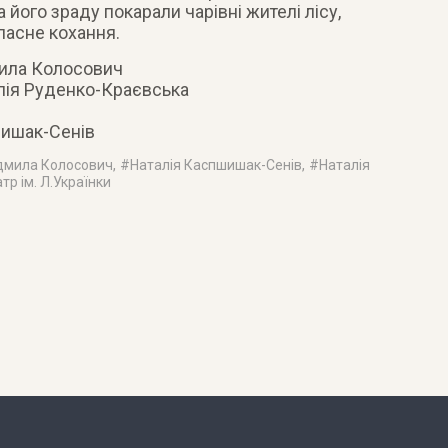
 його зраду покарали чарівні жителі лісу,
власне кохання.
ла Колосович
лія Руденко-Краєвська
шишак-Сенів
мила Колосович
, #
Наталія Каcпшишак-Сенів
, #
Наталія
атр ім. Л.Українки