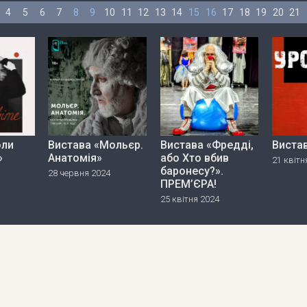
4
5
6
7
8
9
10
11
12
13
14
15
16
17
18
19
20
21
оли
Вистава «Мольєр.
Вистава «Фредді,
Виста
»
Анатомія»
або Хто вбив
21 квітн
баронесу?».
28 червня 2024
ПРЕМ’ЄРА!
25 квітня 2024