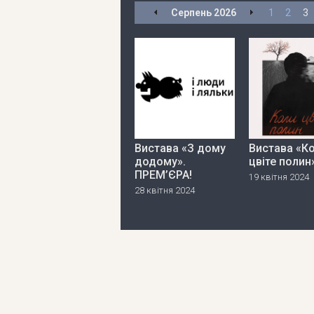
Серпень
2026
1
2
3
Вистава «З дому
Вистава «К
додому».
цвіте полин
ПРЕМ’ЄРА!
19 квітня 2024
28 квітня 2024