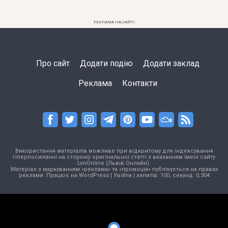
РЕКЛАМА НА САЙТІ
Про сайт
Додати подію
Додати заклад
Реклама
Контакти
Використання матеріалів можливе при відкритому для індексування
гіперпосиланні на сторінку оригінальної статті з вказанням імені сайту
LvivOnline (Львів Онлайн).
Матеріал з маркуванням «реклама» та «промоція» публікується на правах
реклами. Працює на
WordPress
|
Увійти
| запитів: 100, секунд: 0,304