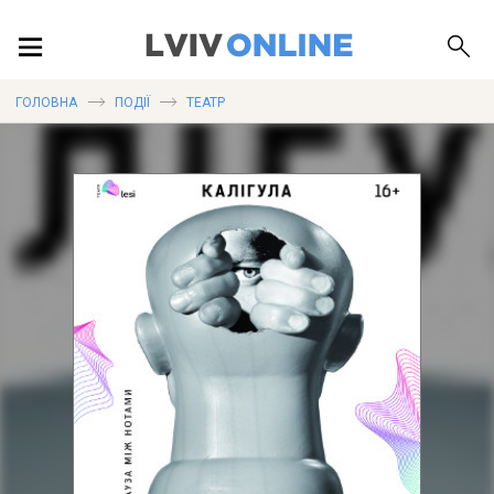
ПОДІЇ
ГОЛОВНА
ПОДІЇ
ТЕАТР
ЛОКАЦІЇ
ПУБЛІКАЦІЇ
ДОВІДКА