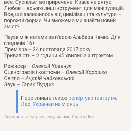
все. Суспільство приречене. Краса не рятує.
Любов – всього лиш інструмент для маніпуляцій.
Все, що залишилось від цивілізації та культури –
порожні форми. Чи зможемо ми знайти новий
зміст?
Пауза між нотами за п’єсою Альбера Камю. Для
глядачів 16+
Прем’єра – 24 листопада 2017 року
Тривалість – 2 години 45 хвилин з антрактом
Режисер –
Олексій Кравчук
Сценографія і костюми –
Олексій Хорошко
Світло –
Андрій Чайковський
Звук –
Тарас Пурдик
Перегляньте також
репертуар театру ім.
Лесі Українки на місяць
#
вистава
, #
театр ім лесі українки
, #
театр Лесі