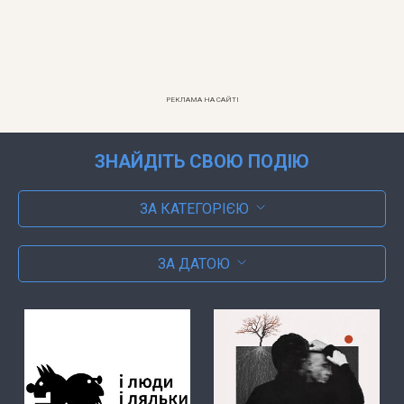
РЕКЛАМА НА САЙТІ
ЗНАЙДІТЬ СВОЮ ПОДІЮ
ЗА КАТЕГОРІЄЮ
ЗА ДАТОЮ