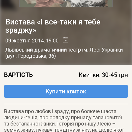
Вистава «І все-таки я тебе
зраджу»
09 жовтня 2014
, 19:00
Львівський драматичний театр ім. Лесі Українки
(
вул. Городоцька, 36
)
ВАРТІСТЬ
Квитки: 30-45 грн
Купити квиток
Вистава про любов і зраду, про болюче щастя
людини-генія, про солодку принаду талановитої
та безталанної жінки. Історія про іншу Лесю –
земну, живу, лукаву, тендітну жінку, на долю якої