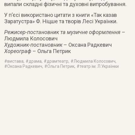
випали складні фізичні та духовні випробування.
У п’єсі використано цитати з книги «Так казав
Заратустра» Ф. Ніцше та творів Лесі Українки.
Режисер-постановник та музичне оформлення
–
Людмила Колосович
Художник-постановник
– Оксана Радкевич
Хореограф
– Ольга Петрик
#
вистава
, #
драма
, #
драмтеатр
, #
Людмила Колосович
,
#
Оксана Радкевич
, #
Ольга Петрик
, #
театр ім. Л.Українки