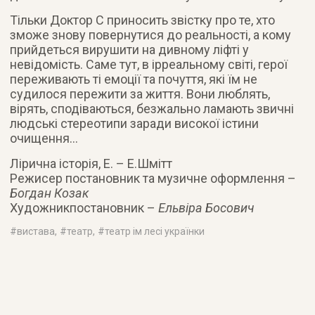
Тільки Доктор С приносить звістку про те, хто
зможе знову повернутися до реальності, а кому
прийдеться вирушити на дивному ліфті у
невідомість. Саме тут, в ірреальному світі, герої
переживають ті емоції та почуття, які їм не
судилося пережити за життя. Вони люблять,
вірять, сподіваються, безжально ламають звичні
людські стереотипи заради високої істини
очищення…
Лірична історія, Е. – Е.Шмітт
Режисер постановник та музичне оформлення –
Богдан Козак
Художникпостановник –
Ельвіра Босович
#
вистава
, #
театр
, #
театр ім лесі українки