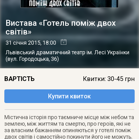
Вистава «Готель поміж двох
світів»
31 січня 2015
, 18:00
Львівський драматичний театр ім. Лесі Українки
(
вул. Городоцька, 36
)
ВАРТІСТЬ
Квитки: 30-45 грн
Купити квиток
Містична історія про таємниче місце між небом та
землею, між життям та смертю, про героїв, які не
за власним бажанням опиняються у готелі поміж
двох світів і самостійно покинути його не можуть.