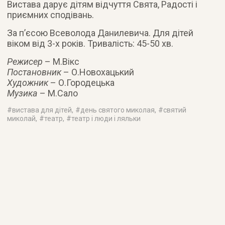
Вистава дарує дітям відчуття Свята, Радості і
приємних сподівань.
За п’єсою Всеволода Данилевича. Для дітей
віком від 3-х років. Тривалість: 45-50 хв.
Режисер
– М.Вікс
Постановник
– О.Новохацький
Художник
– О.Городецька
Музика
– М.Сало
#
вистава для дітей
, #
день святого миколая
, #
святий
миколай
, #
театр
, #
театр і люди і ляльки