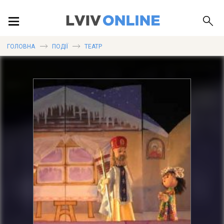
ПОДІЇ
ГОЛОВНА
ПОДІЇ
ТЕАТР
ЛОКАЦІЇ
ПУБЛІКАЦІЇ
ДОВІДКА