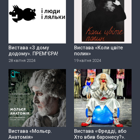
Вистава «З дому
Вистава «Коли цвіте
додому». ПРЕМ’ЄРА!
полин»
28 квітня 2024
19 квітня 2024
Вистава «Мольєр.
Вистава «Фредді, або
Анатомія»
Хто вбив баронесу?».