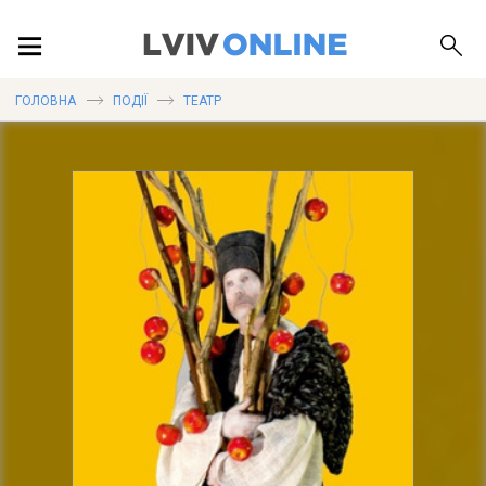
ПОДІЇ
ГОЛОВНА
ПОДІЇ
ТЕАТР
ЛОКАЦІЇ
ПУБЛІКАЦІЇ
ДОВІДКА