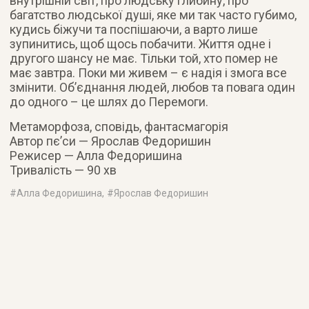
внутрішній світ, про людську глибину, про
багатство людської душі, яке ми так часто губимо,
кудись біжучи та поспішаючи, а варто лише
зупинитись, щоб щось побачити. Життя одне і
другого шансу не має. Тільки той, хто помер не
має завтра. Поки ми живем – є надія і змога все
змінити. Об’єднання людей, любов та повага один
до одного – це шлях до Перемоги.
Метаморфоза, сповідь, фантасмагорія
Автор пє’си — Ярослав Федоришин
Режисер — Алла Федоришина
Тривалість — 90 хв
#
Алла Федоришина
, #
Ярослав Федоришин