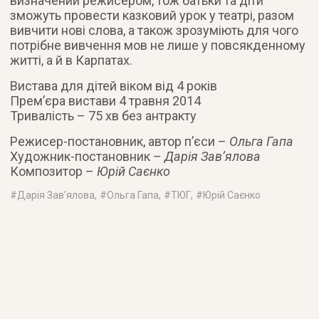
визначений режисером, тож батьки та діти
зможуть провести казковий урок у театрі, разом
вивчити нові слова, а також зрозуміють для чого
потрібне вивчення мов не лише у повсякденному
житті, а й в Карпатах.
Вистава для дітей віком від 4 років
Прем’єра вистави 4 травня 2014
Тривалість – 75 хв без антракту
Режисер-постановник, автор п’єси –
Ольга Гапа
Художник-постановник –
Дарія Зав’ялова
Композитор –
Юрій Саєнко
#
Дарія Зав’ялова
, #
Ольга Гапа
, #
ТЮГ
, #
Юрій Саєнко