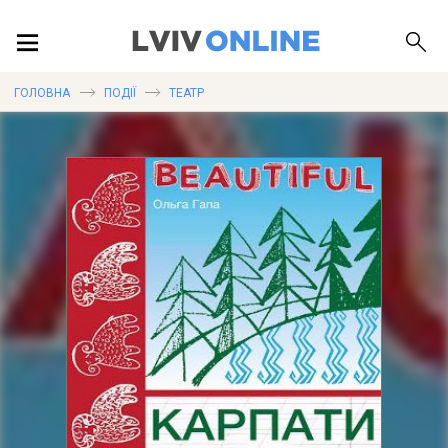
ПОДІЇ
ГОЛОВНА
ПОДІЇ
ТЕАТР
ЛОКАЦІЇ
ПУБЛІКАЦІЇ
ДОВІДКА