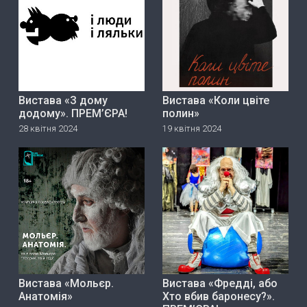
Вистава «З дому
Вистава «Коли цвіте
додому». ПРЕМ’ЄРА!
полин»
28 квітня 2024
19 квітня 2024
Вистава «Мольєр.
Вистава «Фредді, або
Анатомія»
Хто вбив баронесу?».