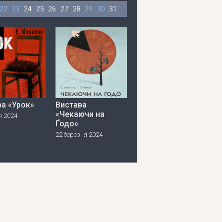
22
23
24
25
26
27
28
29
30
31
ва «Урок»
Вистава
«Чекаючи на
я 2024
Ґодо»
22 березня 2024