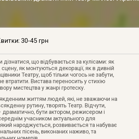
витки: 30-45 грн
ли дізнатися, що відбувається за кулісами: як
 сцену, як монтуються декорації, як в дивній
цівники Театру, щоб тільки чогось не забути,
не втратити. Вистава переносить у стихію
ору мистецтва у жанрі гротеску.
якденним життям людей, які, не зважаючи на
сякденну рутину, творять Театр. Відчути,
– драматично, бути актором, режисером і
осереднім учасником актуального для
 який народжується, розвивається та набуває
ональних пісень, виконаних наживо, та
льних номерів.