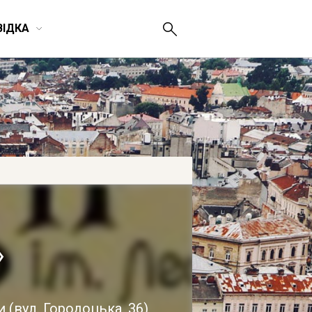
ВІДКА
»
ки
(
вул. Городоцька, 36
)