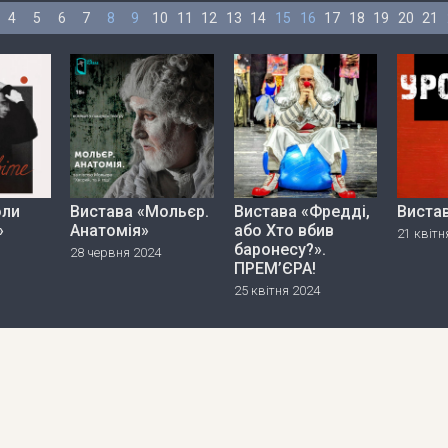
4
5
6
7
8
9
10
11
12
13
14
15
16
17
18
19
20
21
оли
Вистава «Мольєр.
Вистава «Фредді,
Виста
»
Анатомія»
або Хто вбив
21 квітн
баронесу?».
28 червня 2024
ПРЕМ’ЄРА!
25 квітня 2024