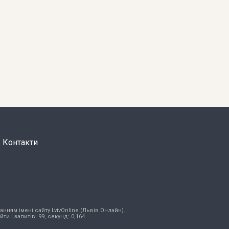
Контакти
нням імені сайту LvivOnline (Львів Онлайн).
ійти
| запитів: 99, секунд: 0,164