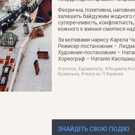
Феєрична, позитивна, наповне
залишить байдужим жодного 
суперечливість, конфліктність,
кожного є вміння сміятися на
За мотивами нарису Карела Ча
Режисер-постановник
– Людми
Художник-постановник
– Ната
Хореограф
– Наталія Каспшиш
#
гротеск
, #
драмтеатр
, #
Людмила Кол
Краєвська
, #
театр ім. Л.Українки
ЗНАЙДІТЬ СВОЮ ПОДІЮ