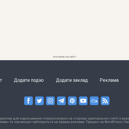
РЕКЛАМА НА САЙТІ
т
Додати подію
Додати заклад
Реклама
тому для індексування гіперпосиланні на сторінку оригінальної статті з вказа
лама» та «промоція» публікується на правах реклами. Працює на
WordPress
|
Ув