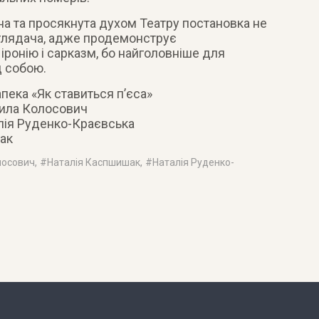
на та просякнута духом Театру постановка не
глядача, адже продемонструє
 іронію і сарказм, бо найголовніше для
д собою.
пека «Як ставиться п’єса»
ла Колосович
лія Руденко-Краєвська
ак
осович
, #
Наталія Каспшишак
, #
Наталія Руденко-