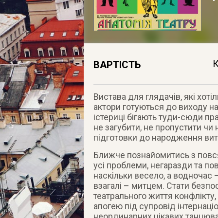
К
ВАРТІСТЬ
Вистава для глядачів, які хоті
актори готуються до виходу на
істериці бігають туди-сюди пра
не загубити, не пропустити чи 
підготовки до народження витв
Ближче познайомитись з повс
усі проблеми, негаразди та пов
наскільки весело, а водночас 
взагалі – митцем. Стати безп
театрального життя конфлікту,
апогею під супровід інтернаці
неординарних цікавих танцюва