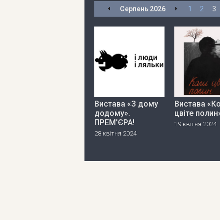
Серпень
2026
1
2
3
Вистава «З дому
Вистава «К
додому».
цвіте полин
ПРЕМ’ЄРА!
19 квітня 2024
28 квітня 2024