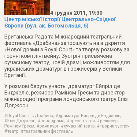
4 грудня 2011, 19:30
Центр міської історії Центрально-Східної
Європи (вул. ак. Богомольця, 6)
Британська Рада та Міжнародний театральний
фестиваль «Драбина» запрошують на відкриття
«Нової драми з Royal Court» та творчу розмову за
горнятком глінтвейну
. Зустріч присвячена
сучасному театру, новій драмі, можливостям для
українських драматургів і режисерів у Великій
Британії.
У розмові беруть участь: драматург Ейпріл де
Енджеліс, режисер Раміном Греєм та директор
міжнародної програми лондонського театру Еліз
Доджсон.
#
Royal Court
, #
Драбина
, #
драматург Ейпріл де Енджеліс
,
#
Еліз Доджсон
, #
нова драма
, #
презентація
, #
режисер
Раміном Греєм
, #
роял курт
, #
сучасний театр
, #
творча зустріч
,
#
театр
, #
театральний фестиваль