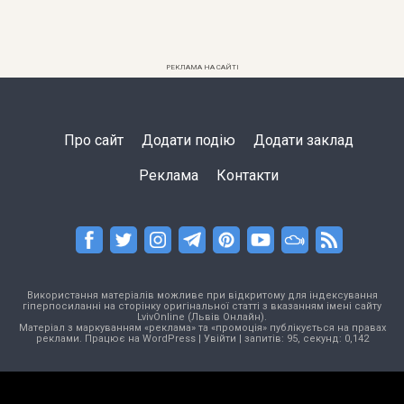
РЕКЛАМА НА САЙТІ
Про сайт
Додати подію
Додати заклад
Реклама
Контакти
Використання матеріалів можливе при відкритому для індексування
гіперпосиланні на сторінку оригінальної статті з вказанням імені сайту
LvivOnline (Львів Онлайн).
Матеріал з маркуванням «реклама» та «промоція» публікується на правах
реклами. Працює на
WordPress
|
Увійти
| запитів: 95, секунд: 0,142