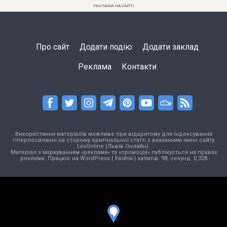
РЕКЛАМА НА САЙТІ
Про сайт
Додати подію
Додати заклад
Реклама
Контакти
Використання матеріалів можливе при відкритому для індексування
гіперпосиланні на сторінку оригінальної статті з вказанням імені сайту
LvivOnline (Львів Онлайн).
Матеріал з маркуванням «реклама» та «промоція» публікується на правах
реклами. Працює на
WordPress
|
Увійти
| запитів: 98, секунд: 0,328