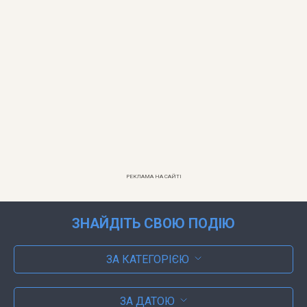
РЕКЛАМА НА САЙТІ
ЗНАЙДІТЬ СВОЮ ПОДІЮ
ЗА КАТЕГОРІЄЮ
ЗА ДАТОЮ