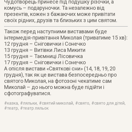
Чудотворець принесе під подушку різочки, а
комусь – подаруночки. Та незалежно від
презентів, кожен з бажаючих може привітати
своїх рідних, друзів та близьких з цим святом.
Також перед наступними виставами буде
інтермедія-привітання Миколая (триватиме 15 хв):
12 грудня – Сніговички і Сонечко
13 грудня – Витівки Лиса Микити
15 грудня – Таємниці Лісовичка
17 грудня – Сніговички і Сонечко
А опісля вистави «Святкові сни» (14, 18, 19, 20
грудня), так як це вистава безпосередньо про
святого Миколая, на фотозоні чекатиме сам
Миколай – до нього можна буде підійти і
сфотографуватися.
#
казка
, #
ляльки
, #
святий миколай
, #
свято
, #
свято для дітей
,
#
театр
, #
театр ляльок