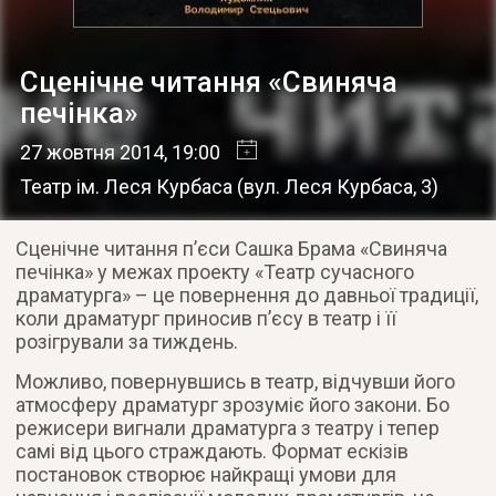
Сценічне читання «Свиняча
печінка»
27 жовтня 2014
, 19:00
Театр ім. Леся Курбаса
(
вул. Леся Курбаса, 3
)
Сценічне читання п’єси Сашка Брама «Свиняча
печінка» у межах проекту «Театр сучасного
драматурга» – це повернення до давньої традиції,
коли драматург приносив п’єсу в театр і її
розігрували за тиждень.
Можливо, повернувшись в театр, відчувши його
атмосферу драматург зрозуміє його закони. Бо
режисери вигнали драматурга з театру і тепер
самі від цього страждають. Формат ескізів
постановок створює найкращі умови для