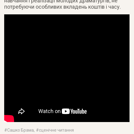
навчання і реалізації молодих драматургів, не
потребуючи особливих вкладень коштів і часу.
#
Сашко Брама
, #
сценічне читання