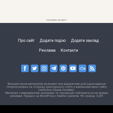
РЕКЛАМА НА САЙТІ
Про сайт
Додати подію
Додати заклад
Реклама
Контакти
Використання матеріалів можливе при відкритому для індексування
гіперпосиланні на сторінку оригінальної статті з вказанням імені сайту
LvivOnline (Львів Онлайн).
Матеріал з маркуванням «реклама» та «промоція» публікується на правах
реклами. Працює на
WordPress
|
Увійти
| запитів: 99, секунд: 0,201