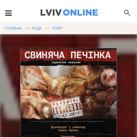
ПОДІЇ
ГОЛОВНА
ПОДІЇ
ТЕАТР
ЛОКАЦІЇ
ПУБЛІКАЦІЇ
ДОВІДКА