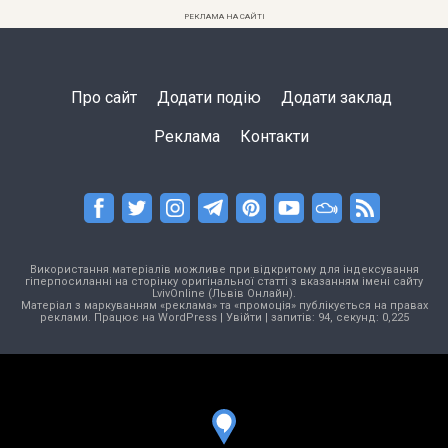
РЕКЛАМА НА САЙТІ
Про сайт
Додати подію
Додати заклад
Реклама
Контакти
Використання матеріалів можливе при відкритому для індексування
гіперпосиланні на сторінку оригінальної статті з вказанням імені сайту
LvivOnline (Львів Онлайн).
Матеріал з маркуванням «реклама» та «промоція» публікується на правах
реклами. Працює на
WordPress
|
Увійти
| запитів: 94, секунд: 0,225