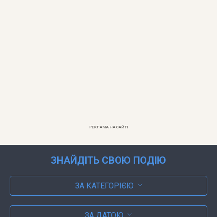
РЕКЛАМА НА САЙТІ
ЗНАЙДІТЬ СВОЮ ПОДІЮ
ЗА КАТЕГОРІЄЮ
ЗА ДАТОЮ