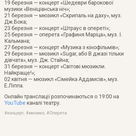
19 березня — концерт «Шедеври барокової
музики «Веніціанська ніч»;
21 березня — мюзикл «Скрипаль на даху», муз.
Дж.Бока;
23 березня — концерт «Штраус в опереті»;
25 березня — оперета «Графиня Маріца», муз. І.
Кальмана;
27 березня — концерт «Музика з кінофільмів»;
29 березня — мюзикл «Sugar, або В джазі тільки
дівчата», муз. Дж. Стайна;
31 березня — концерт «Світові мюзикли.
Найкраще!»;
02 квітня — мюзикл «Сімейка Аддамсів», муз.
Е.Ліппа.
Онлайн транслації розпочинаються о 19:00 на
YouTube
каналі театру.
#
концерт
, #
мюзикл
, #
Оперета