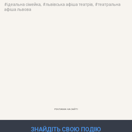
#
ідеальна сімейка
, #
львівська афіша театрів
, #
театральна
афіша львова
РЕКЛАМА НА САЙТІ
ЗНАЙДІТЬ СВОЮ ПОДІЮ