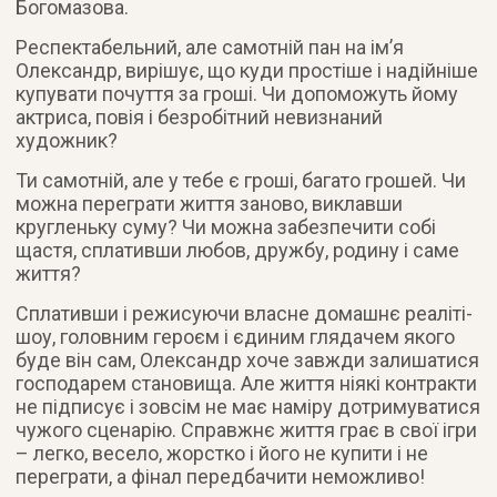
Богомазова.
Респектабельний, але самотній пан на ім’я
Олександр, вирішує, що куди простіше і надійніше
купувати почуття за гроші. Чи допоможуть йому
актриса, повія і безробітний невизнаний
художник?
Ти самотній, але у тебе є гроші, багато грошей. Чи
можна переграти життя заново, виклавши
кругленьку суму? Чи можна забезпечити собі
щастя, сплативши любов, дружбу, родину і саме
життя?
Сплативши і режисуючи власне домашнє реаліті-
шоу, головним героєм і єдиним глядачем якого
буде він сам, Олександр хоче завжди залишатися
господарем становища. Але життя ніякі контракти
не підписує і зовсім не має наміру дотримуватися
чужого сценарію. Справжнє життя грає в свої ігри
– легко, весело, жорстко і його не купити і не
переграти, а фінал передбачити неможливо!