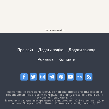
РЕКЛАМА НА САЙТІ
Про сайт
Додати подію
Додати заклад
Реклама
Контакти
Використання матеріалів можливе при відкритому для індексування
гіперпосиланні на сторінку оригінальної статті з вказанням імені сайту
LvivOnline (Львів Онлайн).
Матеріал з маркуванням «реклама» та «промоція» публікується на правах
реклами. Працює на
WordPress
|
Увійти
| запитів: 99, секунд: 0,187