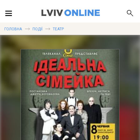
ПОДІЇ
ГОЛОВНА
ПОДІЇ
ТЕАТР
ЛОКАЦІЇ
ПУБЛІКАЦІЇ
ДОВІДКА