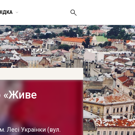
ВІДКА
р «Живе
м. Лесі Українки
(
вул.