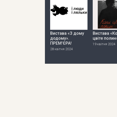
Вистава «З дому
Вистава «К
додому».
цвіте полин
ПРЕМ’ЄРА!
19 квітня 2024
28 квітня 2024