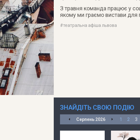
З травня команда працює у соц
якому ми граємо вистави для п
#
театральна афіша львова
ЗНАЙДІТЬ СВОЮ ПОДІЮ
Серпень
2026
1
2
3