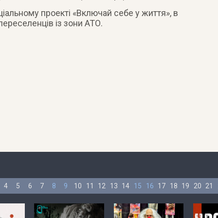
іальному проекті «Включай себе у життя», в
ереселенців із зони АТО.
4
5
6
7
8
9
10
11
12
13
14
15
16
17
18
19
20
21