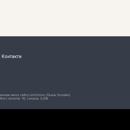
Контакти
нням імені сайту LvivOnline (Львів Онлайн).
ійти
| запитів: 95, секунд: 0,206