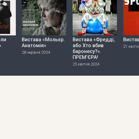
оли
Вистава «Мольєр.
Вистава «Фредді,
Виста
»
Анатомія»
або Хто вбив
21 квітн
баронесу?».
28 червня 2024
ПРЕМ’ЄРА!
25 квітня 2024