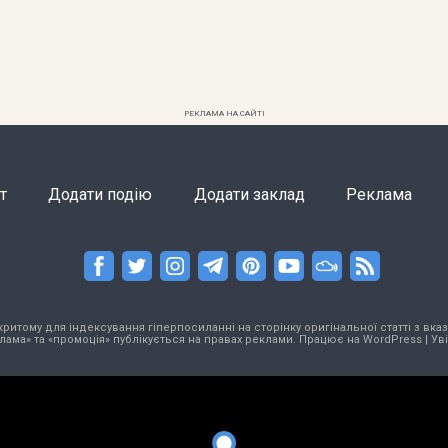
РЕКЛАМА НА САЙТІ
т
Додати подію
Додати заклад
Реклама
тому для індексування гіперпосиланні на сторінку оригінальної статті з вказа
лама» та «промоція» публікується на правах реклами. Працює на
WordPress
|
Ув