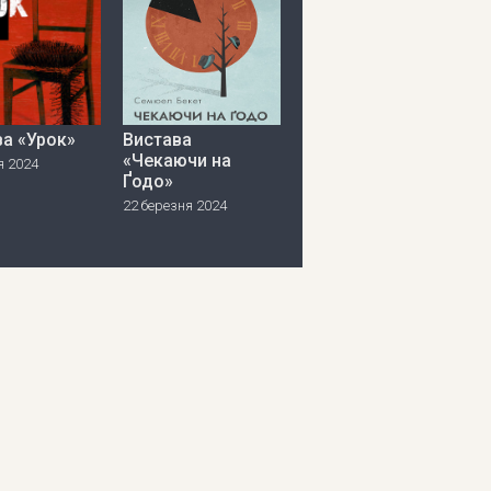
ва «Урок»
Вистава
«Чекаючи на
я 2024
Ґодо»
22 березня 2024