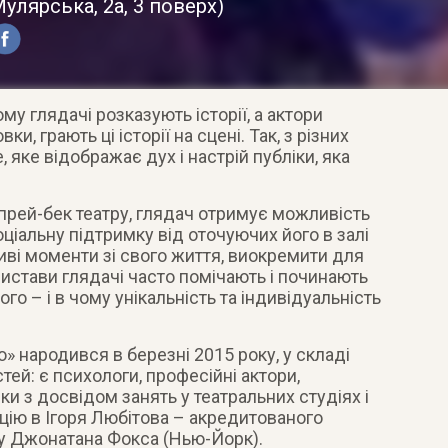
улярська, 2а, 3 поверх
)
ому глядачі розказують історії, а актори
ки, грають ці історії на сцені. Так, з різних
 яке відображає дух і настрій публіки, яка
 прей-бек театру, глядач отримує можливість
оціальну підтримку від оточуючих його в залі
ві моменти зі свого життя, виокремити для
истави глядачі часто помічають і починають
ого – і в чому унікальність та індивідуальність
 народився в березні 2015 року, у складі
стей: є психологи, професійні актори,
ки з досвідом занять у театральних студіях і
ацію в Ігоря Любітова – акредитованого
ру Джонатана Фокса (Нью-Йорк).