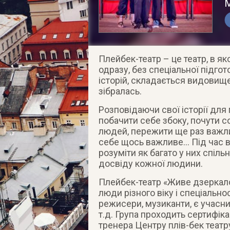
М
Плейбек-театр – це театр, в як
одразу, без спеціальної підготов
історій, складається видовище,
зібралась.
Розповідаючи свої історії для
побачити себе збоку, почути с
людей, пережити ще раз важли
себе щось важливе… Під час в
розуміти як багато у них спільн
досвіду кожної людини.
Плейбек-театр «Живе дзеркало»
люди різного віку і спеціально
режисери, музиканти, є учасни
т.д. Група проходить сертифік
тренера Центру плів-бек теат