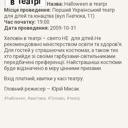
Назва:
Halloween в театрі
Місце проведення:
Перший Український театр
для дітей та юнацтва (вул.Гнатюка, 11)
Час початку:
19:00
Дата проведення:
2009-10-31
Хеловін в театрі – свято НЕ для дітей.
Не
рекомендовано міністерством освіти та здоров’я.
Для гостей у страшнючих костюмах, а також тих
хто прийде зі своїми гарбузами-світильниками
передбачені преференції. Найстрашніші костюми
буде відзначено в міру цінними призами.
Вхід платний, квитки у касі театру.
Гловний режисер – Юрій Мисак
#
halloween
, #
вистава
, #
Геловін
, #
театр