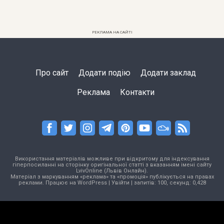
РЕКЛАМА НА САЙТІ
Про сайт
Додати подію
Додати заклад
Реклама
Контакти
Використання матеріалів можливе при відкритому для індексування
гіперпосиланні на сторінку оригінальної статті з вказанням імені сайту
LvivOnline (Львів Онлайн).
Матеріал з маркуванням «реклама» та «промоція» публікується на правах
реклами. Працює на
WordPress
|
Увійти
| запитів: 100, секунд: 0,428