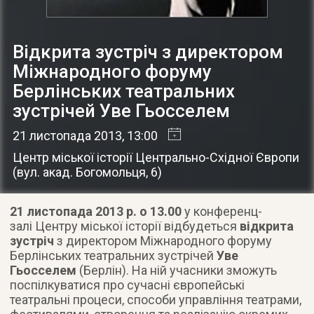
Відкрита зустріч з директором
Міжнародного форуму
Берлінських театральних
зустрічей Уве Гьосселем
21 листопада 2013
, 13:00
Центр міської історії Центрально-Східної Європи
(
вул. акад. Богомольця, 6
)
21 листопада 2013 р.
о 13.00
у конференц-
залі Центру міської історії відбудеться
відкрита
зустріч
з директором Міжнародного форуму
Берлінських театральних зустрічей
Уве
Гьосселем
(Берлін). На ній учасники зможуть
поспілкуватися про сучасні європейські
театральні процеси, способи управління театрами,