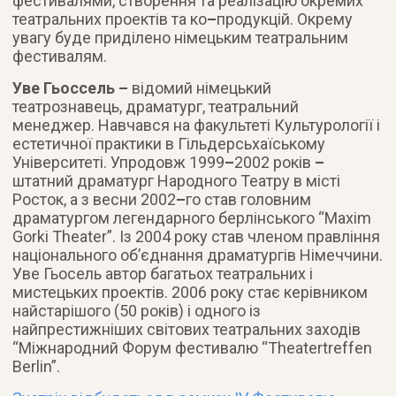
фестивалями, створення та реалізацію окремих
театральних проектів та ко
–
продукцій. Окрему
увагу буде приділено німецьким театральним
фестивалям.
Уве Гьоссель –
відомий німецький
театрознавець, драматург, театральний
менеджер. Навчався на факультеті Культурології і
естетичної практики в Гільдерсьхаїському
Університеті. Упродовж 1999
–
2002 років
–
штатний драматург Народного Театру в місті
Росток, а з весни 2002
–
го став головним
драматургом легендарного берлінського “Maxim
Gorki Theater”. Із 2004 року став членом правління
національного об’єднання драматургів Німеччини.
Уве Гьосель автор багатьох театральних і
мистецьких проектів. 2006 року стає керівником
найстарішого (50 років) і одного із
найпрестижніших світових театральних заходів
“Міжнародний Форум фестивалю “Theatertreffen
Berlin”.