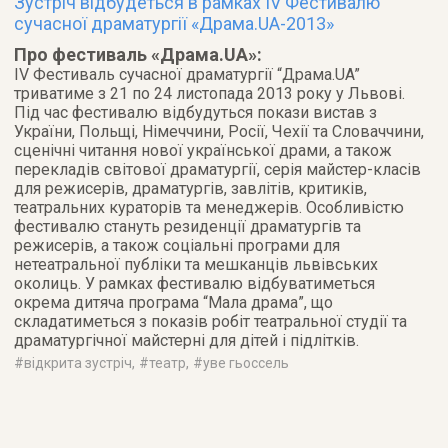
Зустріч відбудеться в рамках IV Фестивалю
сучасної драматургії «Драма.UA-2013»
Про фестиваль «Драма.UA»:
IV Фестиваль сучасної драматургії “Драма.UA”
триватиме з 21 по 24 листопада 2013 року у Львові.
Під час фестивалю відбудуться покази вистав з
України, Польщі, Німеччини, Росії, Чехії та Словаччини,
сценічні читання нової української драми, а також
перекладів світової драматургії, серія майстер-класів
для режисерів, драматургів, завлітів, критиків,
театральних кураторів та менеджерів. Особливістю
фестивалю стануть резиденції драматургів та
режисерів, а також соціальні програми для
нетеатральної публіки та мешканців львівських
околиць. У рамках фестивалю відбуватиметься
окрема дитяча програма “Мала драма”, що
складатиметься з показів робіт театральної студії та
драматургічної майстерні для дітей і підлітків.
#
відкрита зустріч
, #
театр
, #
уве гьоссель