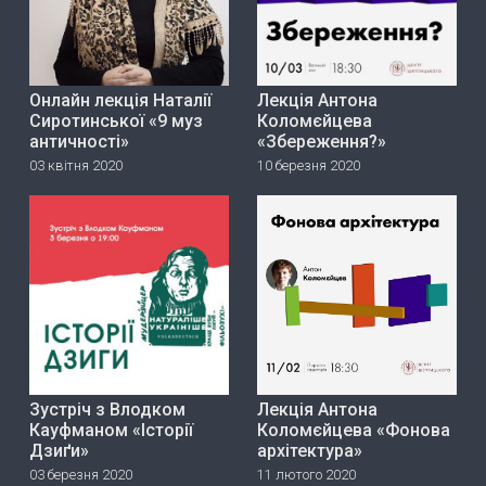
Онлайн лекція Наталії
Лекція Антона
Сиротинської «9 муз
Коломєйцева
античності»
«Збереження?»
03 квітня 2020
10 березня 2020
Зустріч з Влодком
Лекція Антона
Кауфманом «Історії
Коломєйцева «Фонова
Дзиґи»
архітектура»
03 березня 2020
11 лютого 2020