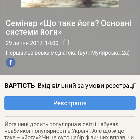
Семінар «Що таке йога? Основні
системи йоги»
29 липня 2017
, 14:00
Перша львівська медіатека
(
вул. Мулярська, 2а
)
ВАРТІСТЬ
Вхід вільний за умови реєстрації
Реєстрація
Йога нині досить популярна в світі і набуває
неабиякої популярності в Україні. Але що ж це
таке – «йога»? Чи це суто набір фізичних вправ, чи