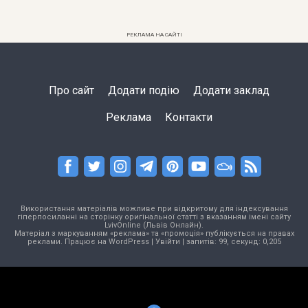
РЕКЛАМА НА САЙТІ
Про сайт
Додати подію
Додати заклад
Реклама
Контакти
Використання матеріалів можливе при відкритому для індексування
гіперпосиланні на сторінку оригінальної статті з вказанням імені сайту
LvivOnline (Львів Онлайн).
Матеріал з маркуванням «реклама» та «промоція» публікується на правах
реклами. Працює на
WordPress
|
Увійти
| запитів: 99, секунд: 0,205