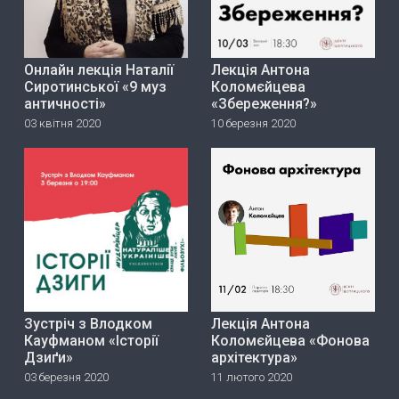
Онлайн лекція Наталії
Лекція Антона
Сиротинської «9 муз
Коломєйцева
античності»
«Збереження?»
03 квітня 2020
10 березня 2020
Зустріч з Влодком
Лекція Антона
Кауфманом «Історії
Коломєйцева «Фонова
Дзиґи»
архітектура»
03 березня 2020
11 лютого 2020